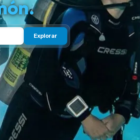
món.
Explorar