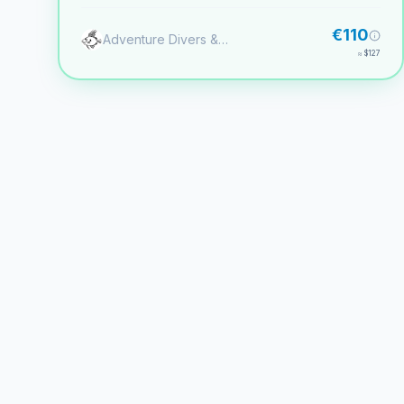
sota l'aigua sense necessitat de certificació.
€110
Adventure Divers & Activity Center
≈
$127