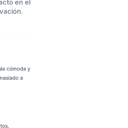
cto en el
vación.
 más cómoda y
emasiado a
tos,