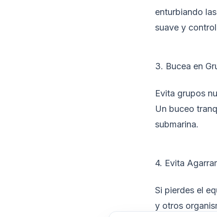
enturbiando las
suave y contro
3. Bucea en G
Evita grupos n
Un buceo tranqu
submarina.
4. Evita Agarra
Si pierdes el e
y otros organis