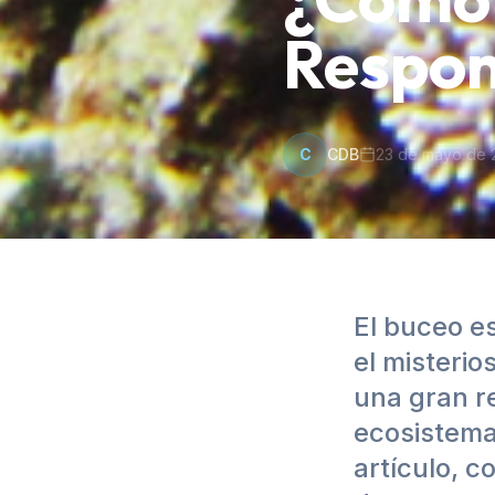
Respon
C
CDB
23 de mayo de 
El buceo e
el misteri
una gran re
ecosistema
artículo, 