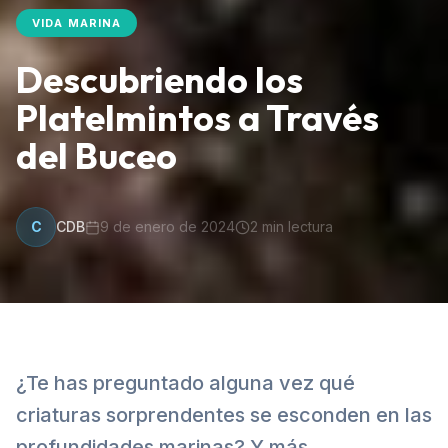
VIDA MARINA
Descubriendo los
Platelmintos a Través
del Buceo
C
CDB
9 de enero de 2024
2
min lectura
¿Te has preguntado alguna vez qué
criaturas sorprendentes se esconden en las
profundidades marinas? Y más