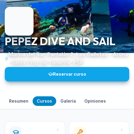
PEPEZ DIVE AND SAIL
Marina del Sur, Pantalán 2, Las Galletas - Arona
, Santa Cruz de Tenerife, ESP
Reservar curso
Resumen
Cursos
Galería
Opiniones