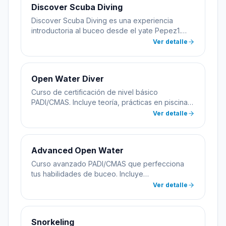
Discover Scuba Diving
Discover Scuba Diving es una experiencia
introductoria al buceo desde el yate Pepez1.
Incluye práctica inicial en piscina seguida de
Ver detalle
inmersión en aguas abiertas con instructor
certificado. Ideal para quienes quieren probar el
buceo antes de certificarse.
Open Water Diver
Curso de certificación de nivel básico
PADI/CMAS. Incluye teoría, prácticas en piscina e
inmersiones en aguas abiertas desde yate.
Ver detalle
Aprenderás habilidades esenciales de buceo
con instructores multilingües certificados.
Advanced Open Water
Curso avanzado PADI/CMAS que perfecciona
tus habilidades de buceo. Incluye
especialidades como navegación submarina,
Ver detalle
buceo profundo y nocturno. Todas las prácticas
se realizan desde el yate Pepez1.
Snorkeling