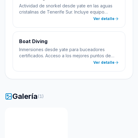
Actividad de snorkel desde yate en las aguas
cristalinas de Tenerife Sur. Incluye equipo
completo y guía. Apto para toda la familia desde
Ver detalle
8 años.
Boat Diving
Inmersiones desde yate para buceadores
certificados. Acceso a los mejores puntos de
buceo de Las Galletas sin necesidad de
Ver detalle
transportar equipo pesado. Incluye todo el
equipamiento.
Galería
(
1
)