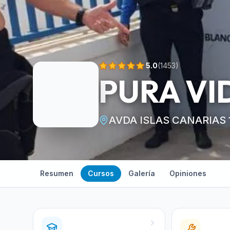
5.0
(
1453
)
PURA VI
AVDA ISLAS CANARIAS 1
Resumen
Cursos
Galería
Opiniones