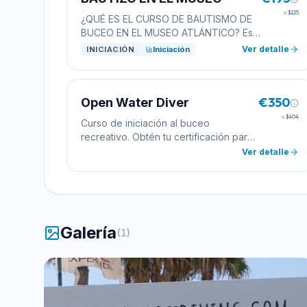
≈
$225
¿QUÉ ES EL CURSO DE BAUTISMO DE
BUCEO EN EL MUSEO ATLÁNTICO? Esta
es la opción perfecta para terminar una
Ver detalle
INICIACIÓN
Iniciación
jornada fantástica de buceo,
combinando la pasión de este deporte
con la cultura. Tras la teoría y las dos
€350
inmersiones (obligatorias para poder ir
Open Water Diver
al museo) de la mañana, nos vamos al
≈
$404
Curso de iniciación al buceo
único Museo submarino de Europa, a
recreativo. Obtén tu certificación para
apreciar una obra única sin dejar de
bucear de forma autónoma hasta 18
Ver detalle
soltar burbujas. Horario de 08:00 a
metros de profundidad.
16:00 aprox Veremos la teoría de
manera amena explicando los
conceptos más importantes del buceo
impartidos por nuestro Instructor/a para
que vayamos al mar de manera segura.
Galería
(
1
)
Conceptos básicos y sencillos que
harás que disfrutes mucho más de esta
experiencia única. Funcionamiento
Equipo Normas de Seguridad Eco
Diving & Vida Marina Vídeo Museo
Atlántico 3 Inmersiones Haremos