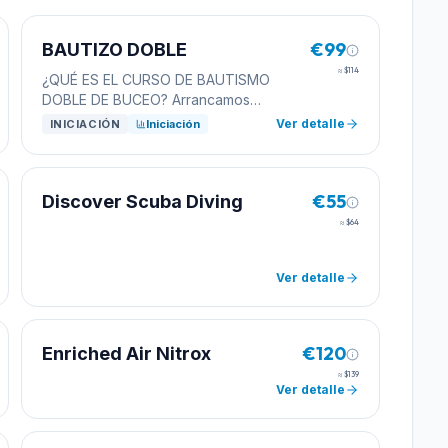
€99
BAUTIZO DOBLE
≈
$114
¿QUÉ ES EL CURSO DE BAUTISMO
DOBLE DE BUCEO? Arrancamos
temprano con una charla teórica sobre
Ver detalle
INICIACIÓN
Iniciación
los principios básicos del buceo y luego
nos vamos a la playa, donde realizamos
una primera inmersión hasta 5 metros y
€55
luego otra en la que podemos bajar
Discover Scuba Diving
hasta 12 metros. Cuando lo finalices
≈
$64
puedes continuar con tu formación con
nuestro curso Open Water dónde
Ver detalle
podrás bajar hasta 18 metros de
profundidad. Horario de 08:00 a 12:00
aprox. El curso incluye sesión teórica
donde verás los aspectos básicos del
€120
Enriched Air Nitrox
buceo y uso del equipo, quitando todas
≈
$139
las dudas para poder realizar una
Ver detalle
emersión de forma segura. En nuestro
Bautizo practicarás en aguas abiertas
las destrezas suficientes para pasar un