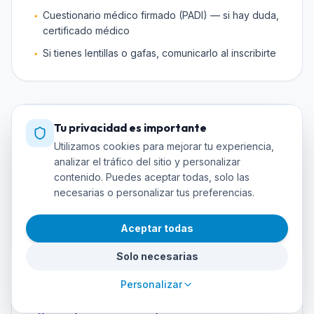
Cuestionario médico firmado (PADI) — si hay duda,
certificado médico
Si tienes lentillas o gafas, comunicarlo al inscribirte
Tu privacidad es importante
Sitios de buceo del curso
Utilizamos cookies para mejorar tu experiencia,
Aquí practicarás durante la formación
analizar el tráfico del sitio y personalizar
contenido. Puedes aceptar todas, solo las
Cueva de los Tiburones
Jardín de Coral
necesarias o personalizar tus preferencias.
Bajada del Cabo
Aceptar todas
Arrecife de las Morenas
Solo necesarias
Personalizar