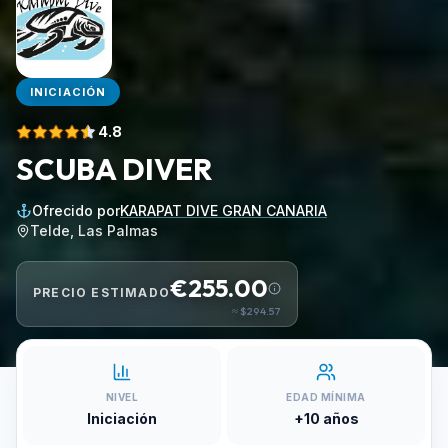
INICIACIÓN
4.8
SCUBA DIVER
Ofrecido por
KARAPAT DIVE GRAN CANARIA
Telde, Las Palmas
€255.00
PRECIO ESTIMADO
≈
$294.57
NIVEL
EDAD MÍNIMA
Iniciación
+10 años