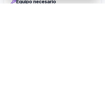
Equipo necesario
Traje húmedo 5 mm
ABC (máscara, snorkel, aletas) — opcional
propio
Linterna de mano (opcional)
Instructor & idioma
RATIO INSTRUCTOR:ALUMNO
1:4
IDIOMA DE IMPARTICIÓN