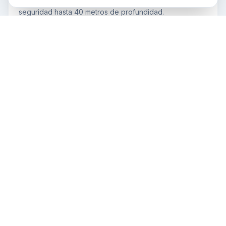
Especialidad de buceo profundo para explorar con
seguridad hasta 40 metros de profundidad.
€399
Tauchschule Detlef Linek
— Berlin
≈
$460
Curso Oficial
Open Water Diver
Curso de iniciación al buceo recreativo. Obtén tu
certificación para bucear de forma autónoma hasta 18
metros de profundidad.