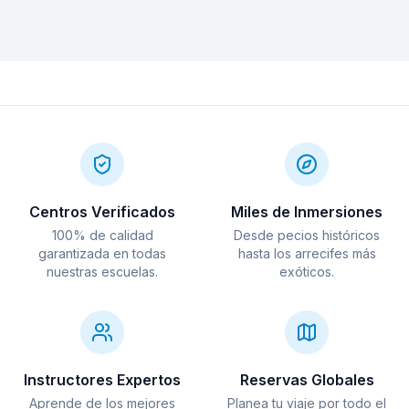
Sri Lanka,
Hipotermia
Estafas en la
Medusas en el
Compensación de
El Um el Faroud de
Trincomalee:
silenciosa: por qué
compraventa de
Mediterráneo:
oídos en buceo:
Malta: 110 metros
tiburón ballena y
tiritar bajo el agua
material de buceo:
proliferación,
técnicas
de historia bajo el
pecios británicos
es mala señal
cómo protegerte
causas y lo que el
esenciales para
Mediterráneo
WWII
buceador debe
evitar lesiones
saber
Centros Verificados
Miles de Inmersiones
100% de calidad
Desde pecios históricos
garantizada en todas
hasta los arrecifes más
nuestras escuelas.
exóticos.
Instructores Expertos
Reservas Globales
Aprende de los mejores
Planea tu viaje por todo el