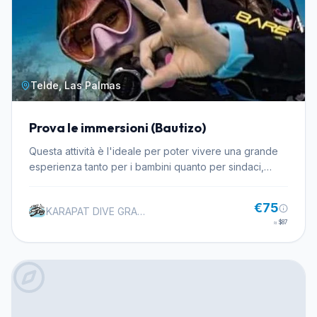
con il tuo gruppo di amici, colleghi di lavoro o familiari,
per trascorrere una giornata diversa in compagnia dei
tuoi cari o conoscere nuovi amici! E, inoltre, come si fa
a Tossa de Mar, osserverai l'incredibile vita
sottomarina che si trova qui.
Telde, Las Palmas
Prova le immersioni (Bautizo)
Questa attività è l'ideale per poter vivere una grande
esperienza tanto per i bambini quanto per sindaci,
coppie, gruppi di amici, famiglie, aziende e tutte quelle
persone che vogliono sapere quale è la sensazione di
€75
KARAPAT DIVE GRAN CANARIA
respirare sotto l'acqua in un ambiente rilassato,
≈
$87
professionale e sobrio tutto sicuro. Per goderti
appieno la tua esperienza di avventura con l'acqua
necessaria devi avere un buon professionista in quello
che puoi fidarti. Per questo motivo, questo
professionista del settore deve essere ben formato
per poter insegnare tutto ciò che devi sapere per