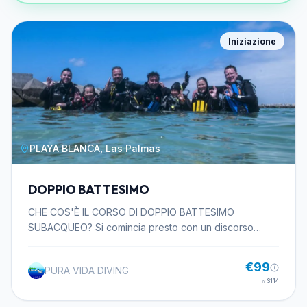
Iniziazione
PLAYA BLANCA, Las Palmas
DOPPIO BATTESIMO
CHE COS'È IL CORSO DI DOPPIO BATTESIMO
SUBACQUEO? Si comincia presto con un discorso
teorico sui principi base dell'immersione e poi si va in
spiaggia, dove si fa una prima immersione fino a 5 metri
€99
PURA VIDA DIVING
e poi un'altra in cui si può scendere fino a 12 metri.
≈
$114
Quando lo finisci puoi continuare con il tuo allenamento
con il nostro corso Open Water dove puoi scendere