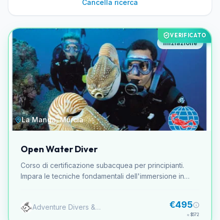
Cancella ricerca
VERIFICATO
Iniziazione
La Manga, Murcia
Open Water Diver
Corso di certificazione subacquea per principianti.
Impara le tecniche fondamentali dell'immersione in
acque libere. Include teoria, pratica in acque confinate
e immersioni in acque libere.
€495
Adventure Divers & Activity Center
≈
$572