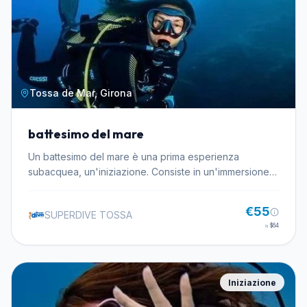
Tossa de Mar, Girona
battesimo del mare
Un battesimo del mare è una prima esperienza
subacquea, un'iniziazione. Consiste in un'immersione
in mare con attrezzatura subacquea fino a una
profondità massima di 10 metri. Sarai accompagnato e
€55
SUPERDIVE TOSSA
supervisionato in ogni momento da un istruttore
≈
$64
esperto e in un ambiente controllato. In questo modo
rilassato e controllato, proverai per la prima volta le
sensazioni di respirare sott'acqua e ti sentirai senza
peso come se fossi un astronauta. Il battesimo è
Iniziazione
un'attività che puoi fare da solo o con il tuo partner, o