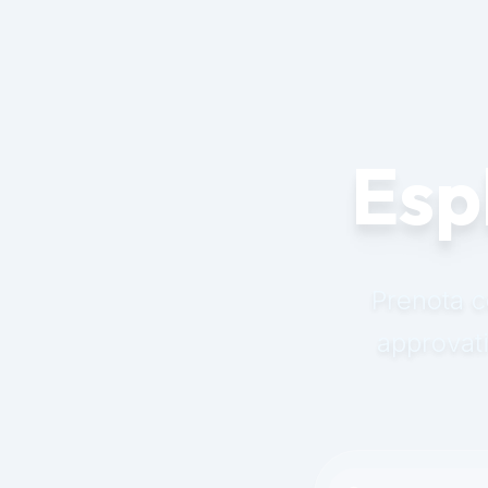
Esp
Prenota co
approvati