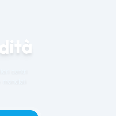
dità
iori centri
e mondiali