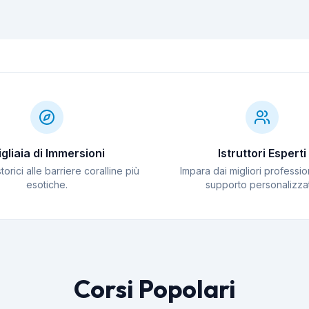
quali
Mediterraneo:
silenziosa: perché i
delle
proliferazione,
brividi sott'acqua
immer
I
cause e ciò che il
sono un segnale
tecni
subacqueo deve
d'allarme
sapere
gliaia di Immersioni
Istruttori Esperti
 storici alle barriere coralline più
Impara dai migliori professio
esotiche.
supporto personalizza
Corsi Popolari