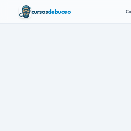
cursos
debuceo
Co