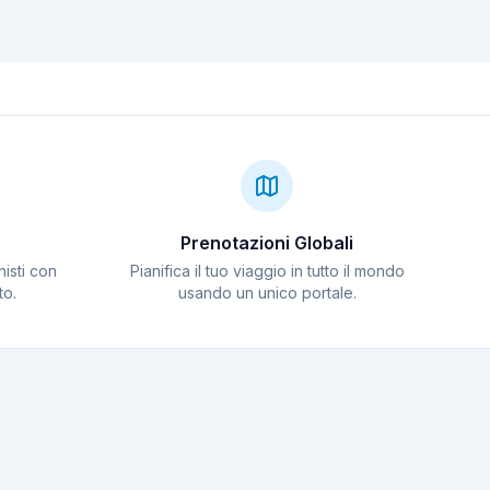
 orecchie nelle
compravendita di
sioni:
attrezzatura
che essenziali
subacquea: come
proteggersi
Prenotazioni Globali
nisti con
Pianifica il tuo viaggio in tutto il mondo
to.
usando un unico portale.