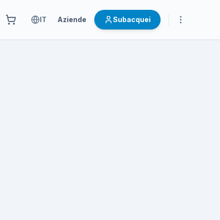
IT
Aziende
Subacquei