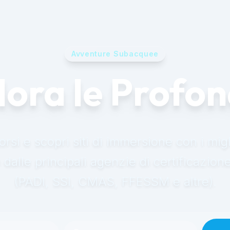
Avventure Subacquee
lora le Profon
rsi e scopri siti di immersione con i migl
 dalle principali agenzie di certificazion
(PADI, SSI, CMAS, FFESSM e altre).