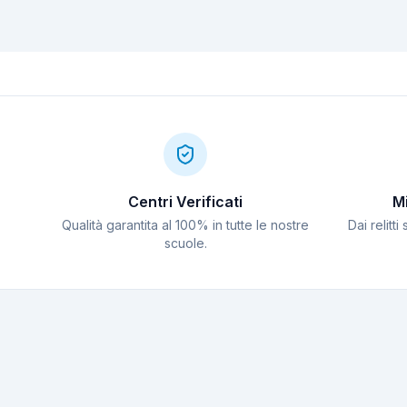
Azzurra di Biševo: la
Trincomalee: s
più fotogenica
balena e relitti
d'Europa
britannici WWI
Centri Verificati
Mi
Qualità garantita al 100% in tutte le nostre
Dai relitti
scuole.