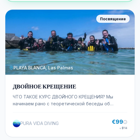
Посвящение
PLAYA BLANCA, Las Palmas
ДВОЙНОЕ КРЕЩЕНИЕ
ЧТО ТАКОЕ КУРС ДВОЙНОГО КРЕЩЕНИЯ? Мы
начинаем рано с теоретической беседы об
основных принципах дайвинга, а затем идем на
пляж, где мы делаем первое погружение до 5
€99
PURA VIDA DIVING
метров, а затем другое, в котором мы можем
≈
$114
опуститься до 12 метров. Когда вы его закончите,
вы сможете продолжить тренировку на нашем