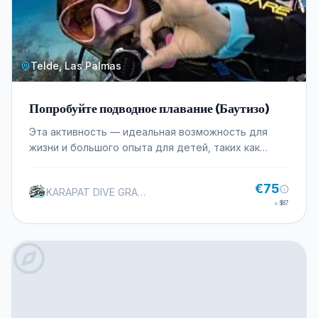
или семьи.Проведите другой день в компании
своих близких или заведите новых друзей! И,
кроме того, как это делается в Тосса-де-Мар, вы
будете наблюдать за невероятной подводной
Telde, Las Palmas
жизнью, которая здесь водится.
Попробуйте подводное плавание (Баутизо)
Эта активность — идеальная возможность для
жизни и большого опыта для детей, таких как
мэры, парехи, группы друзей, семьи, предприятия
и все живые люди, которые хотят знать, что такое
€75
KARAPAT DIVE GRAN CANARIA
дыхательное ощущение в расслабляющей,
≈
$87
профессиональной и профессиональной среде.
Собре все безопасно. Для полного разочарования
вашего приключенческого опыта, в котором вам
понадобится вода, вам понадобится хороший
профессионал и то, что вы можете доверить. Это
профессиональный мастер-класс, который должен
быть хорошо сформирован, чтобы понять все, что