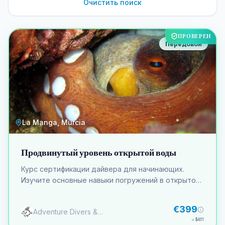
Очистить поиск
ПРОВЕРЕН
Передовой
La Manga, Murcia
Продвинутый уровень открытой воды
Курс сертификации дайвера для начинающих.
Изучите основные навыки погружений в открытой
воде. Включает теорию, практику в закрытом
водоеме и погружения в открытой воде.
€399
Adventure Divers & Activity Center
≈
$461