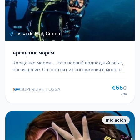
Tossa de Mar, Girona
крещение морем
Крещение морем — это первый подводный опыт,
посвящение. Он состоит из погружения в море с
водолазным снаряжением на максимальную
глубину 10 метров. Вас постоянно будет
€55
SUPERDIVE TOSSA
сопровождать и контролировать опытный
≈
$64
инструктор и в контролируемой среде. Таким
расслабленным и контролируемым способом вы
впервые испытаете ощущение дыхания под водой
и почувствуете себя невесомым, как если бы вы
Iniciación
были космонавтом. Крещение — это занятие,
которое вы можете совершить в одиночку или со
своим партнером, или с группой друзей, коллег