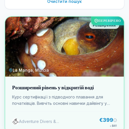
Очистити пошук
ПЕРЕВІРЕНО
Розширений
La Manga, Murcia
Розширений рівень у відкритій воді
Курс сертифікації з підводного плавання для
початківців. Вивчіть основні навички дайвінгу у
відкритій воді. Включає теорію, практику у
замкнутій воді та занурення у відкритій воді.
€399
Adventure Divers & Activity Center
≈
$461