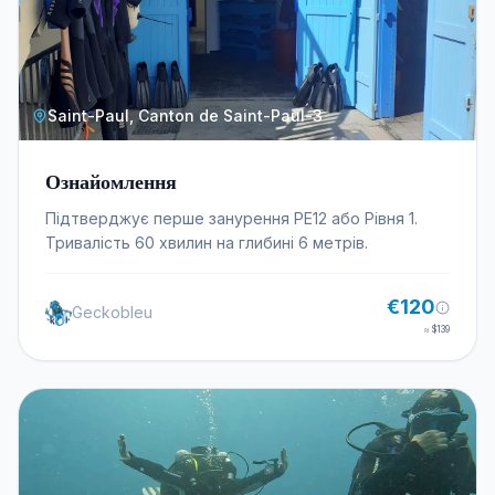
Saint-Paul, Canton de Saint-Paul-3
Ознайомлення
Підтверджує перше занурення PE12 або Рівня 1.
Тривалість 60 хвилин на глибині 6 метрів.
€120
Geckobleu
≈
$139