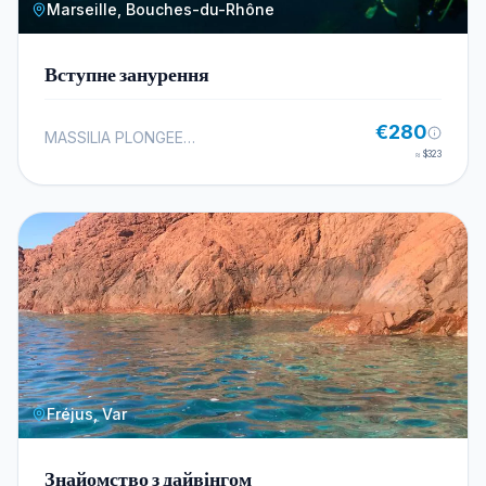
Marseille, Bouches-du-Rhône
Вступне занурення
€280
MASSILIA PLONGEE - TEK
≈
$323
Fréjus, Var
Знайомство з дайвінгом