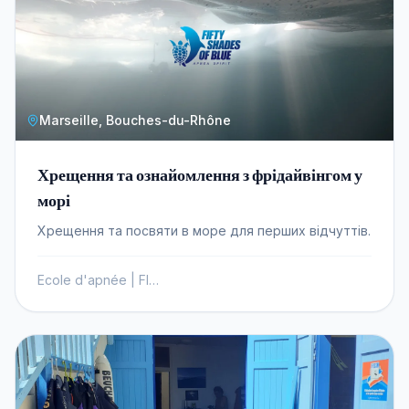
Marseille, Bouches-du-Rhône
Хрещення та ознайомлення з фрідайвінгом у
морі
Хрещення та посвяти в море для перших відчуттів.
Ecole d'apnée | FIFTY SHADES OF BLUE Marseille | Sorties et Cours d'apnée - AIDA - FFESSM