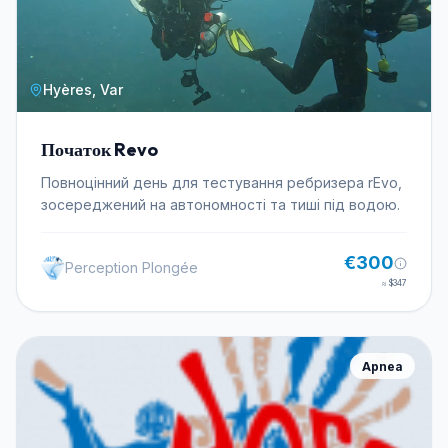
Hyères, Var
Початок Revo
Повноцінний день для тестування ребризера rEvo,
зосереджений на автономності та тиші під водою.
€300
Perception Plongée
≈
$347
Apnea