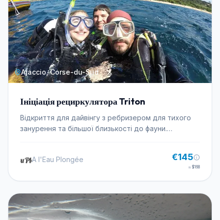
Ajaccio, Corse-du-Sud
Ініціація рециркулятора Triton
Відкриття для дайвінгу з ребризером для тихого
занурення та більшої близькості до фауни.
Супроводжуване занурення до 20м.
€145
A l'Eau Plongée
≈
$168