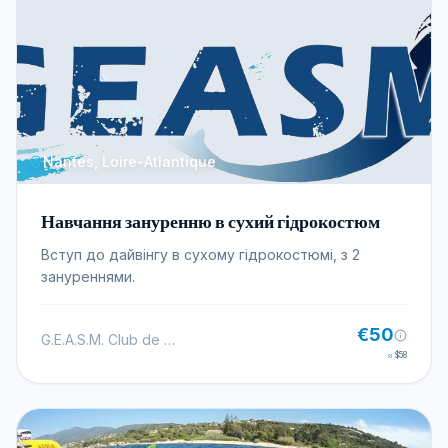
Nantes, Loire-Atlantique
Навчання зануренню в сухий гідрокостюм
Вступ до дайвінгу в сухому гідрокостюмі, з 2
зануреннями.
€50
G.E.A.S.M. Club de Plongée à Nantes
≈
$58