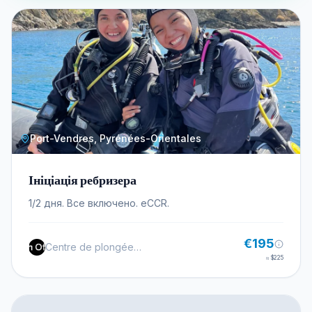
Port-Vendres, Pyrénées-Orientales
Ініціація ребризера
1/2 дня. Все включено. eCCR.
€195
Centre de plongée Tech Of Plongee
≈
$225