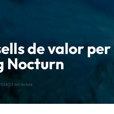
ells de valor per
g Nocturn
 2024
3
min lectura