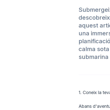
Submergeix
descobreix
aquest arti
una immers
planificaci
calma sota 
submarina 
1. Coneix la tev
Abans d'aventur