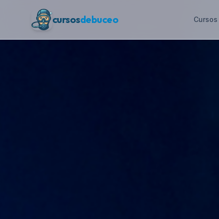
cursos
debuceo
Cursos