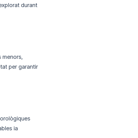
explorat durant
s menors,
tat per garantir
eorològiques
ables ia