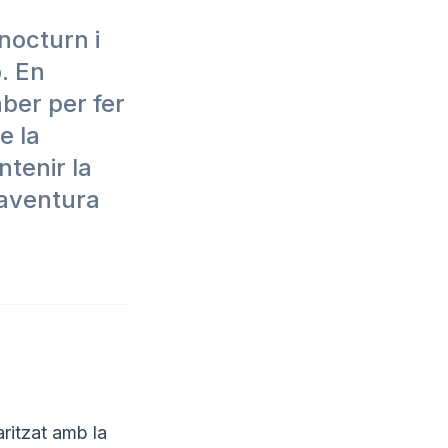
nocturn i
. En
aber per fer
e la
ntenir la
 aventura
aritzat amb la