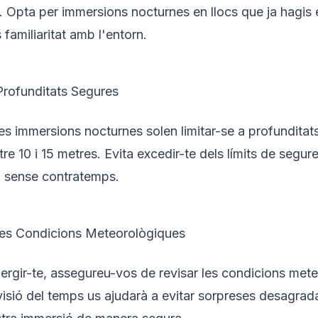
. Opta per immersions nocturnes en llocs que ja hagis 
 familiaritat amb l'entorn.
Profunditats Segures
les immersions nocturnes solen limitar-se a profunditat
e 10 i 15 metres. Evita excedir-te dels límits de segure
a sense contratemps.
 les Condicions Meteorològiques
rgir-te, assegureu-vos de revisar les condicions met
visió del temps us ajudarà a evitar sorpreses desagrad