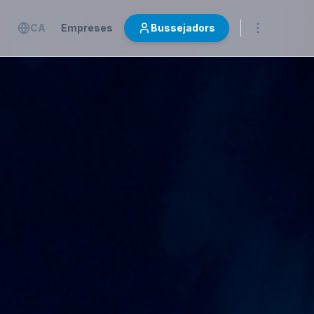
CA
Empreses
Bussejadors