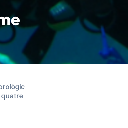
sme
orològic
 quatre