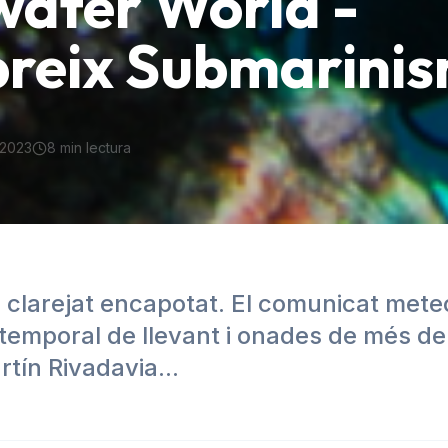
ater World -
reix Submarini
 2023
8
min lectura
a clarejat encapotat. El comunicat mete
temporal de llevant i onades de més de
tín Rivadavia...