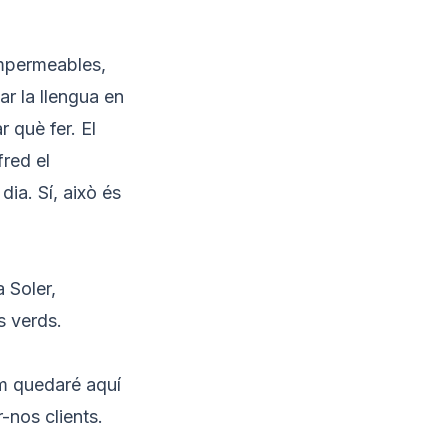
impermeables,
ar la llengua en
 què fer. El
fred el
dia. Sí, això és
 Soler,
s verds.
em quedaré aquí
-nos clients.