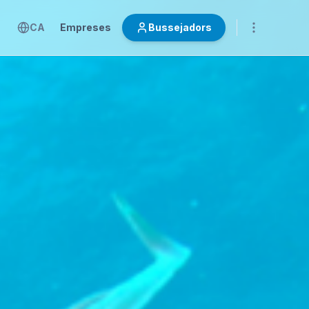
CA
Empreses
Bussejadors