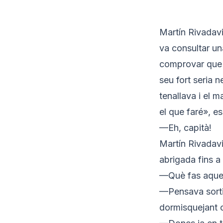
Martín Rivadav
va consultar un
comprovar que l
seu fort seria n
tenallava i el m
el que faré», es
—Eh, capità!
Martín Rivadavi
abrigada fins a 
—Què fas aques
—Pensava sortir
dormisquejant c