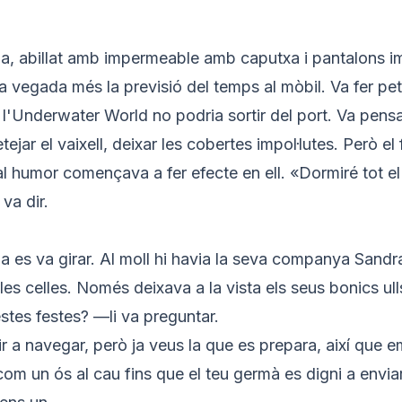
ia, abillat amb impermeable amb caputxa i pantalons 
a vegada més la previsió del temps al mòbil. Va fer pet
'Underwater World no podria sortir del port. Va pensar
etejar el vaixell, deixar les cobertes impol·lutes. Però el 
al humor començava a fer efecte en ell. «Dormiré tot el 
 va dir.
a es va girar. Al moll hi havia la seva companya Sandra
les celles. Només deixava a la vista els seus bonics ull
tes festes? —li va preguntar.
 a navegar, però ja veus la que es prepara, així que 
om un ós al cau fins que el teu germà es digni a enviar