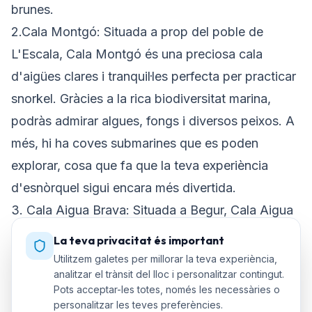
brunes.
2.Cala Montgó: Situada a prop del poble de
L'Escala, Cala Montgó és una preciosa cala
d'aigües clares i tranquil·les perfecta per practicar
snorkel. Gràcies a la rica biodiversitat marina,
podràs admirar algues, fongs i diversos peixos. A
més, hi ha coves submarines que es poden
explorar, cosa que fa que la teva experiència
d'esnòrquel sigui encara més divertida.
3. Cala Aigua Brava: Situada a Begur, Cala Aigua
Brava és coneguda per les aigües turqueses i
La teva privacitat és important
l'espectacular entorn natural. Fer snorkel en
Utilitzem galetes per millorar la teva experiència,
analitzar el trànsit del lloc i personalitzar contingut.
aquesta badia us permet descobrir coves
Pots acceptar-les totes, només les necessàries o
submarines i fascinants formacions rocoses. A
personalitzar les teves preferències.