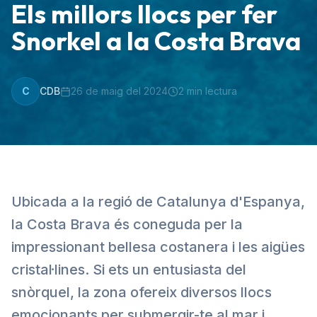
Els millors llocs per fer
Snorkel a la Costa Brava
C
CDB
26 de maig del 2024
2
min lectura
Ubicada a la regió de Catalunya d'Espanya,
la Costa Brava és coneguda per la
impressionant bellesa costanera i les aigües
cristal·lines. Si ets un entusiasta del
snòrquel, la zona ofereix diversos llocs
emocionants per submergir-te al mar i