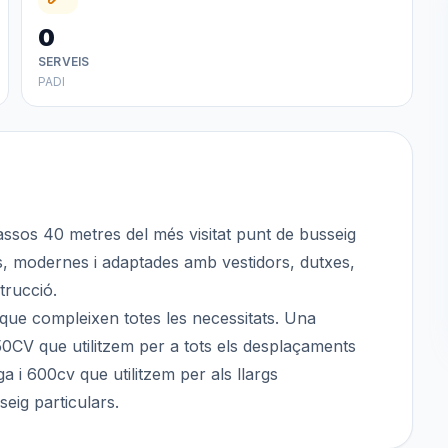
0
SERVEIS
PADI
ssos 40 metres del més visitat punt de busseig
ls, modernes i adaptades amb vestidors, dutxes,
trucció.
 compleixen totes les necessitats. Una
50CV que utilitzem per a tots els desplaçaments
a i 600cv que utilitzem per als llargs
eig particulars.