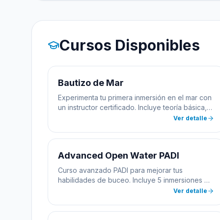
Cursos Disponibles
Bautizo de Mar
Experimenta tu primera inmersión en el mar con
un instructor certificado. Incluye teoría básica,
práctica en aguas poco profundas y toda la
Ver detalle
equipación necesaria.
Advanced Open Water PADI
Curso avanzado PADI para mejorar tus
habilidades de buceo. Incluye 5 inmersiones de
aventura: navegación subacuática, buceo
Ver detalle
profundo y 3 especialidades a elegir.