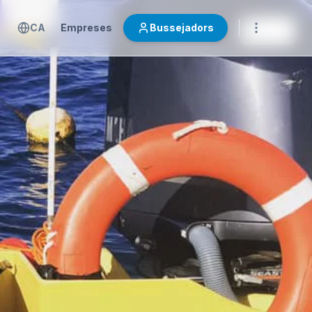
CA
Empreses
Bussejadors