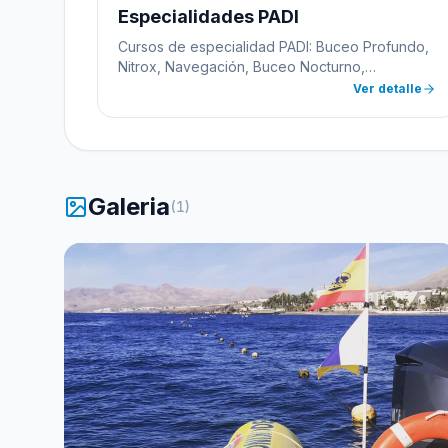
Especialidades PADI
Cursos de especialidad PADI: Buceo Profundo,
Nitrox, Navegación, Buceo Nocturno,
Flotabilidad Perfecta, Fotografía Submarina y
Ver detalle
más. Amplía tus conocimientos y habilidades.
Galeria
(
1
)