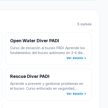
5
cursos
Open Water Diver PADI
Curso de iniciación al buceo PADI. Aprende los
fundamentos del buceo autónomo en 3-4 días.
Incluye formación teórica, práctica en
Ver detalle
piscina/aguas confinadas y 4 inmersiones en
mar abierto.
Rescue Diver PADI
Aprende a prevenir y gestionar problemas en
el buceo. Curso enfocado en seguridad,
rescate y primeros auxilios. Desarrolla
Ver detalle
habilidades para ayudar a otros buceadores.