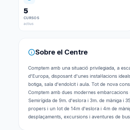
5
CURSOS
actius
Sobre el Centre
Comptem amb una situació privilegiada, a esca
d'Europa, disposant d'unes instal·lacions idea
botiga, sala d'endolcit i aula. Tot de nova cons
Comptem amb dues modernes embarcacions que
Semirígida de 9m. d'eslora i 3m. de màniga i 3
propers i un Iot de 14m d'eslora i 4m de mànig
desplaçaments, excursions i aventures de buss