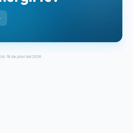
o
ció
:
18 de juliol del 2026