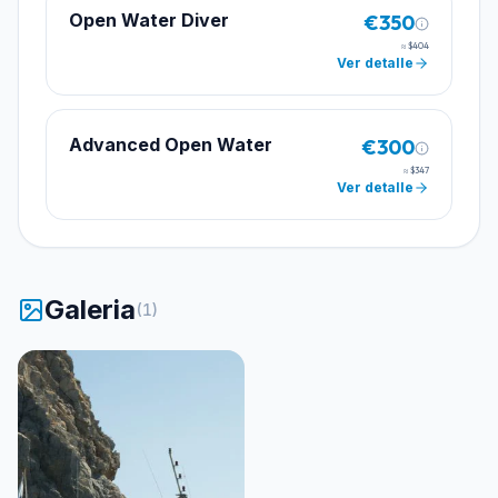
Open Water Diver
€350
≈
$404
Ver detalle
Advanced Open Water
€300
≈
$347
Ver detalle
Galeria
(
1
)