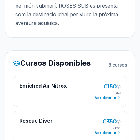
pel món submarí, ROSES SUB es presenta
com la destinació ideal per viure la pròxima
aventura aquàtica.
Cursos Disponibles
8
cursos
Enriched Air Nitrox
€150
≈
$173
Ver detalle
Rescue Diver
€350
≈
$404
Ver detalle