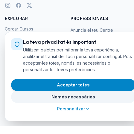
EXPLORAR
PROFESSIONALS
Cercar Cursos
Anuncia el teu Centre
Directori de Centres
Accés Administradors
La teva privacitat és important
Punts d'Immersió
Utilitzem galetes per millorar la teva experiència,
Solucions API
analitzar el trànsit del lloc i personalitzar contingut. Pots
Agències Certificadores
acceptar-les totes, només les necessàries o
Destinacions de Busseig
personalitzar les teves preferències.
Zoologia Marina
Acceptar totes
Millors Marques d'Equip
Millors Màscares
Només necessàries
Regals per a Bussejadors
Personalitzar
Busseig d'Aventura
LEGAL I SUPORT