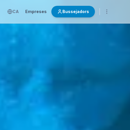
CA
Empreses
Bussejadors