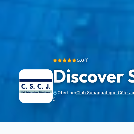
5.0
(
1
)
Discover 
Ofert per
Club Subaquatique Côte J
0