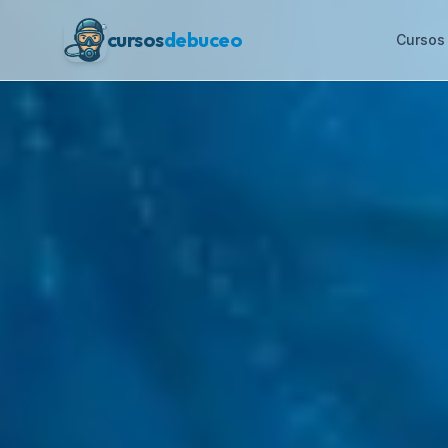
cursos
debuceo
Cursos