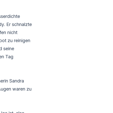
sserdichte
y. Er schnalzte
fen nicht
oot zu reinigen
d seine
zen Tag
nerin Sandra
 Augen waren zu