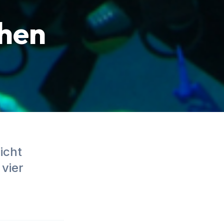
chen
icht
vier