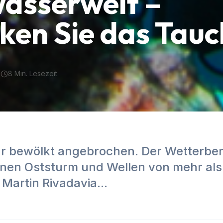
asserwelt –
ken Sie das Tau
3
8
Min. Lesezeit
r bewölkt angebrochen. Der Wetterber
inen Oststurm und Wellen von mehr als 
Martin Rivadavia...