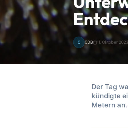
Unterw
Entdec
C
CDB
11. Oktober 202
Der Tag wa
kündigte e
Metern an. 