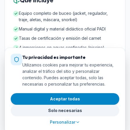
Qué incluye
Equipo completo de buceo (jacket, regulador,
traje, aletas, máscara, snorkel)
Manual digital y material didáctico oficial PADI
Tasas de certificación y emisión del carnet
4 inmersiones en aguas confinadas (piscina)
4 inmersiones en aguas abiertas con instructor
Tu privacidad es importante
Utilizamos cookies para mejorar tu experiencia,
Botellas de aire comprimido y plomos
analizar el tráfico del sitio y personalizar
Seguro de buceo durante la formación
contenido. Puedes aceptar todas, solo las
necesarias o personalizar tus preferencias.
Aceptar todas
Requisitos
Solo necesarias
Edad mínima: 10 años (Open Water Junior) o 15
Personalizar
años (Open Water completo)