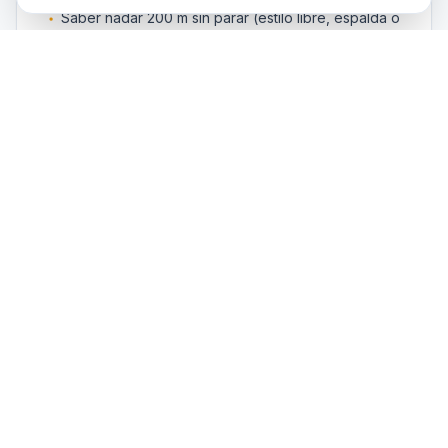
Saber nadar 200 m sin parar (estilo libre, espalda o
braza)
Mantenerse a flote 10 minutos sin apoyo
No padecer claustrofobia ni asma severa
Cuestionario médico firmado (PADI) — si hay duda,
certificado médico
Si tienes lentillas o gafas, comunicarlo al inscribirte
Sitios de buceo del curso
Aquí practicarás durante la formación
Cueva de los Tiburones
Jardín de Coral
Bajada del Cabo
Arrecife de las Morenas