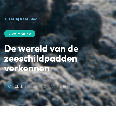
Terug naar Blog
VIDA MARINA
De wereld van de
zeeschildpadden
verkennen
C
CDB
12 maart 2024
3
min lezen