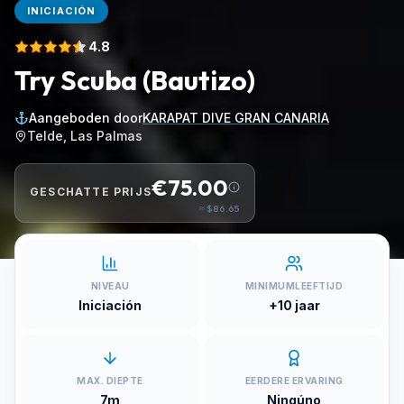
INICIACIÓN
4.8
Try Scuba (Bautizo)
Aangeboden door
KARAPAT DIVE GRAN CANARIA
Telde, Las Palmas
€75.00
GESCHATTE PRIJS
≈
$86.65
NIVEAU
MINIMUMLEEFTIJD
Iniciación
+10 jaar
MAX. DIEPTE
EERDERE ERVARING
7m
Ningúno