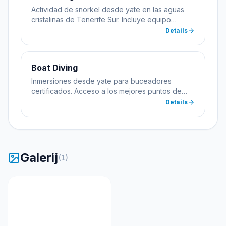
Actividad de snorkel desde yate en las aguas
cristalinas de Tenerife Sur. Incluye equipo
completo y guía. Apto para toda la familia desde
Details
8 años.
Boat Diving
Inmersiones desde yate para buceadores
certificados. Acceso a los mejores puntos de
buceo de Las Galletas sin necesidad de
Details
transportar equipo pesado. Incluye todo el
equipamiento.
Galerij
(
1
)