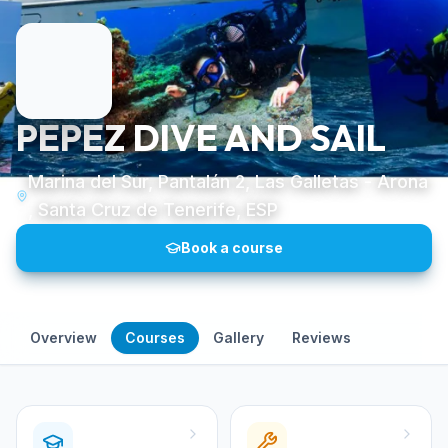
PEPEZ DIVE AND SAIL
Marina del Sur, Pantalán 2, Las Galletas - Arona
, Santa Cruz de Tenerife, ESP
Book a course
Overview
Courses
Gallery
Reviews