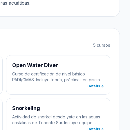
ras acuáticas.
5
cursos
Open Water Diver
Curso de certificación de nivel básico
PADI/CMAS. Incluye teoría, prácticas en piscina
e inmersiones en aguas abiertas desde yate.
Details
Aprenderás habilidades esenciales de buceo
con instructores multilingües certificados.
Snorkeling
Actividad de snorkel desde yate en las aguas
cristalinas de Tenerife Sur. Incluye equipo
completo y guía. Apto para toda la familia
Details