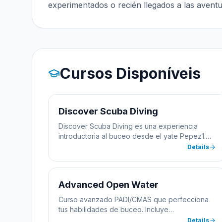
experimentados o recién llegados a las aventu
Cursos Disponíveis
Discover Scuba Diving
Discover Scuba Diving es una experiencia
introductoria al buceo desde el yate Pepez1.
Incluye práctica inicial en piscina seguida de
Details
inmersión en aguas abiertas con instructor
certificado. Ideal para quienes quieren probar
el buceo antes de certificarse.
Advanced Open Water
Curso avanzado PADI/CMAS que perfecciona
tus habilidades de buceo. Incluye
especialidades como navegación submarina,
Details