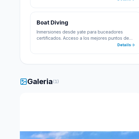
buceo profundo y nocturno. Todas las
prácticas se realizan desde el yate Pepez1.
Boat Diving
Inmersiones desde yate para buceadores
certificados. Acceso a los mejores puntos de
buceo de Las Galletas sin necesidad de
Details
transportar equipo pesado. Incluye todo el
equipamiento.
Galeria
(
1
)