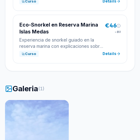
Details
Curso
Eco-Snorkel en Reserva Marina
€46
Islas Medas
≈
$53
Experiencia de snorkel guiado en la
reserva marina con explicaciones sobre
la biodiversidad.
Details
Curso
Galeria
(
1
)