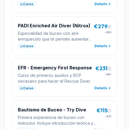
buceo. Requisito para niveles
Details
Curso
profesionales.
PADI Enriched Air Diver (Nitrox)
€279
Especialidad de buceo con aire
≈
$322
enriquecido que te permite aumentar
los tiempos de inmersión con mayor
Details
Curso
seguridad.
EFR - Emergency First Response
€231
Curso de primeros auxilios y RCP
≈
$267
necesario para hacer el Rescue Diver.
Details
Curso
Bautismo de Buceo - Try Dive
€115
Primera experiencia de buceo con
≈
$133
instructor. Incluye introducción teórica y
una inmersión.