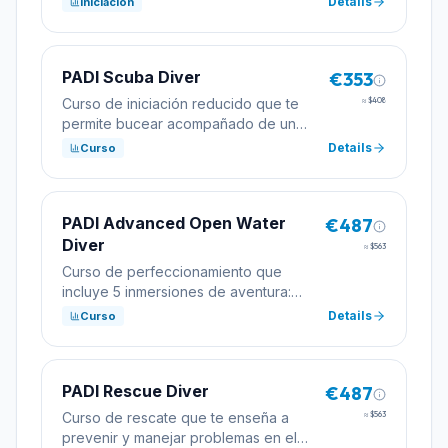
Details
Iniciación
PADI Scuba Diver
€353
Curso de iniciación reducido que te
≈
$408
permite bucear acompañado de un
profesional hasta 12 metros. Ideal para
Details
Curso
quien tiene poco tiempo.
PADI Advanced Open Water
€487
Diver
≈
$563
Curso de perfeccionamiento que
incluye 5 inmersiones de aventura:
navegación, profunda y 3
Details
Curso
especialidades a elegir.
PADI Rescue Diver
€487
Curso de rescate que te enseña a
≈
$563
prevenir y manejar problemas en el