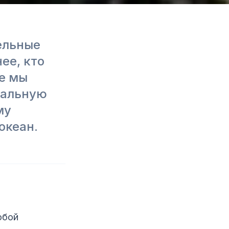
ельные
ее, кто
ье мы
кальную
му
океан.
обой