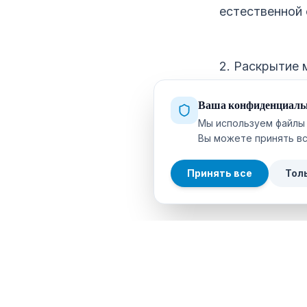
естественной 
2. Раскрытие 
Каждое погруж
Ваша конфиденциаль
Мы используем файлы 
Погружаясь, м
Вы можете принять вс
множество др
океанов.
Принять все
Тол
3. Подводная 
Связь между 
образом запеч