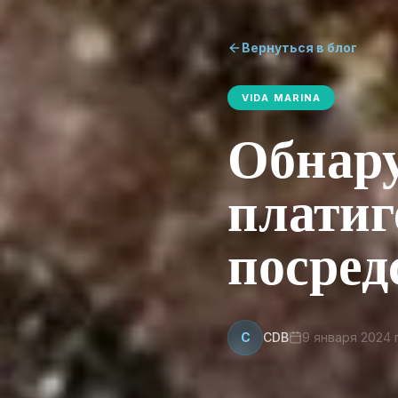
Вернуться в блог
VIDA MARINA
Обнар
платиг
посред
C
CDB
9 января 2024 г