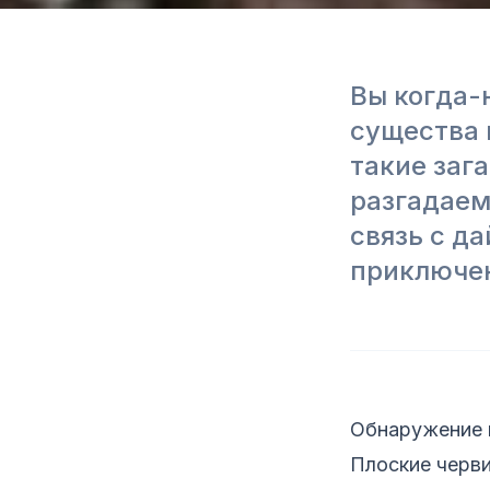
Вы когда-
существа 
такие заг
разгадаем
связь с д
приключен
Обнаружение п
Плоские черви