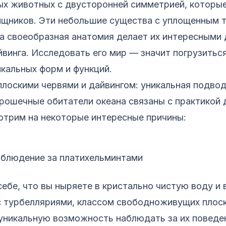
ых животных с двусторонней симметрией, которые
хищников. Эти небольшие существа с уплощенным 
 а своеобразная анатомия делает их интересными 
винга. Исследовать его мир — значит погрузитьс
кальных форм и функций.
лоскими червями и дайвингом: уникальная подвод
крошечные обитатели океана связаны с практикой 
отрим на некоторые интересные причины:
наблюдение за платихельминтами
ебе, что вы ныряете в кристально чистую воду и 
с турбелляриями, классом свободноживущих плоск
уникальную возможность наблюдать за их поведе