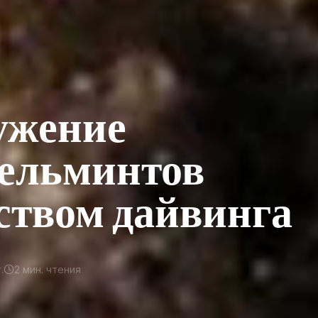
ужение
ельминтов
ством дайвинга
.
2
мин. чтения