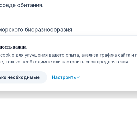
среде обитания.
морского биоразнообразия
ение в океан — это окно в морское биоразнообра
ность важна
cookie для улучшения вашего опыта, анализа трафика сайта и 
ы исследуем не только мир плоских червей, но и 
е, только необходимые или настроить свои предпочтения.
угих морских существ, которые способствуют бал
ько необходимые
Настроить
фотография: запечатлеть скрытую красоту
дайвингом и подводной фотографией позволяет на
атлеть красоту плоских червей. С помощью объе