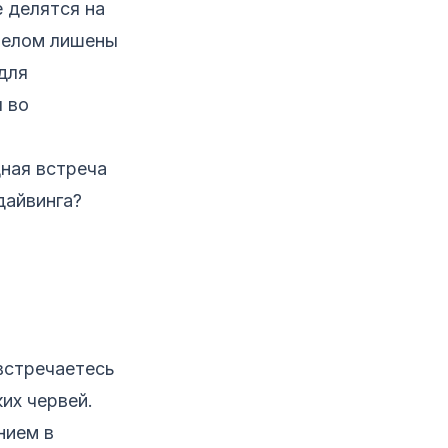
 делятся на
телом лишены
для
я во
ная встреча
дайвинга?
встречаетесь
их червей.
нием в