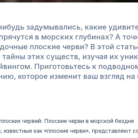
нибудь задумывались, какие удивит
прячутся в морских глубинах? А точн
адочные плоские черви? В этой стат
 тайны этих существ, изучая их уни
айвингом. Приготовьтесь к подводно
ию, которое изменит ваш взгляд на 
лоских червей: Плоские черви в морской бездне
, известные как «плоские черви», представляют с