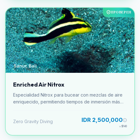
ПРОВЕРЕН
Sanur, Bali
Enriched Air Nitrox
Especialidad Nitrox para bucear con mezclas de aire
enriquecido, permitiendo tiempos de inmersión más
largos.
IDR 2,500,000
Zero Gravity Diving
≈
$140