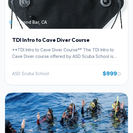
Diamond Bar, CA
TDI Intro to Cave Diver Course
**TDI Intro to Cave Diver Course** The TDI Intro to
Cave Diver course offered by ASD Scuba School is
designed for certified divers seeking to explore the
unique environment of overhead cave systems. This
$999
ASD Scuba School
program focuses on fundamental principles and
essential safety practices required for cave diving.
Participants will gain an understanding of cave
environments, including navigating restrictions and
implementing crucial safety protocols. The course
emphasizes recognizing and respecting the inherent
limitations and risks associated with diving in these
specialized conditions. This introductory certification
serves as a vital stepping stone for individuals aspiring