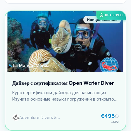
ПРОВЕРЕН
Инициирование
La Manga, Murcia
Дайвер с сертификатом Open Water Diver
Курс сертификации дайвера для начинающих.
Изучите основные навыки погружений в открытой
воде. Включает теорию, практику в закрытом
водоеме и погружения в открытой воде.
€495
Adventure Divers & Activity Center
≈
$572