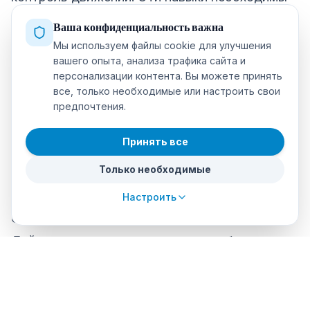
для физического и когнитивного развития
Ваша конфиденциальность важна
детей.
Мы используем файлы cookie для улучшения
вашего опыта, анализа трафика сайта и
Повышает уверенность в себе и самооценку.
персонализации контента. Вы можете принять
Изучение новых навыков и преодоление
все, только необходимые или настроить свои
предпочтения.
трудностей в воде может повысить
уверенность и самооценку вашего ребенка.
Принять все
Достижение целей и преодоление страхов
Только необходимые
также могут повысить вашу
самоэффективность.
Настроить
Способствует командной работе и общению.
Дайвинг — это занятие, которым обычно
занимаются в паре или в группе. Дети,
которые ныряют, учатся эффективно
общаться со своими сверстниками и работать