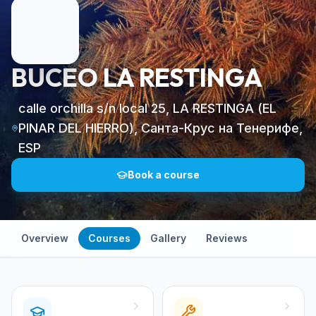
BUCEO LA RESTINGA
calle orchilla s/n local 25, LA RESTINGA (EL
PINAR DEL HIERRO), Санта-Крус на Тенерифе,
ESP
Book a course
Overview
Courses
Gallery
Reviews