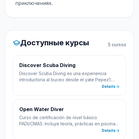
приключениях.
Доступные курсы
5
cursos
Discover Scuba Diving
Discover Scuba Diving es una experiencia
introductoria al buceo desde el yate Pepez1.
Incluye práctica inicial en piscina seguida de
Details
inmersión en aguas abiertas con instructor
certificado. Ideal para quienes quieren probar el
buceo antes de certificarse.
Open Water Diver
Curso de certificación de nivel básico
PADI/CMAS. Incluye teoría, prácticas en piscina e
inmersiones en aguas abiertas desde yate.
Details
Aprenderás habilidades esenciales de buceo