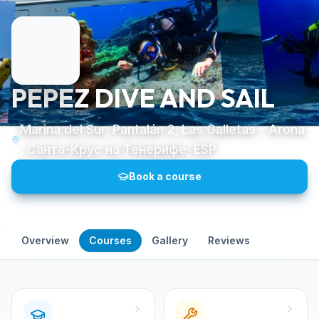
PEPEZ DIVE AND SAIL
Marina del Sur, Pantalán 2, Las Galletas - Arona
, Санта-Крус на Тенерифе, ESP
Book a course
Overview
Courses
Gallery
Reviews