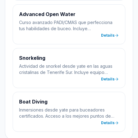
con instructores multilingües certificados.
Advanced Open Water
Curso avanzado PADI/CMAS que perfecciona
tus habilidades de buceo. Incluye
especialidades como navegación submarina,
Details
buceo profundo y nocturno. Todas las prácticas
se realizan desde el yate Pepez1.
Snorkeling
Actividad de snorkel desde yate en las aguas
cristalinas de Tenerife Sur. Incluye equipo
completo y guía. Apto para toda la familia desde
Details
8 años.
Boat Diving
Inmersiones desde yate para buceadores
certificados. Acceso a los mejores puntos de
buceo de Las Galletas sin necesidad de
Details
transportar equipo pesado. Incluye todo el
equipamiento.