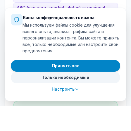
ABC (máscara, snorkel, aletas) — opcional
propio
Ваша конфиденциальность важна
Linterna de mano (opcional)
Мы используем файлы cookie для улучшения
вашего опыта, анализа трафика сайта и
персонализации контента. Вы можете принять
все, только необходимые или настроить свои
предпочтения.
Instructor & language
Принять все
INSTRUCTOR:STUDENT RATIO
Только необходимые
1:4
Настроить
COURSE LANGUAGE
Spanish