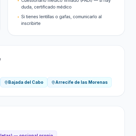
Cuestionario médico firmado (PADI) — si hay
duda, certificado médico
Si tienes lentillas o gafas, comunicarlo al
inscribirte
e
Bajada del Cabo
Arrecife de las Morenas
letas) — opcional propio