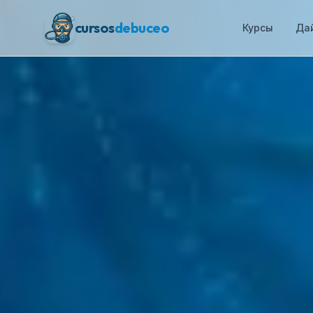
cursos
debuceo
Курсы
Да