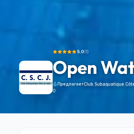
5.0
(
1
)
Open Wat
Предлагает
Club Subaquatique Côt
0