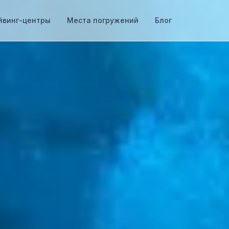
йвинг-центры
Места погружений
Блог