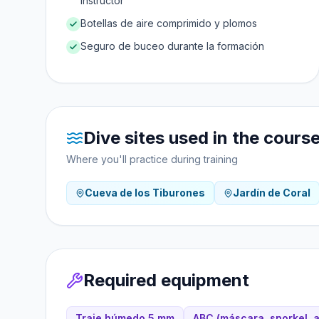
instructor
Botellas de aire comprimido y plomos
Seguro de buceo durante la formación
Dive sites used in the cours
Where you'll practice during training
Cueva de los Tiburones
Jardín de Coral
Required equipment
Traje húmedo 5 mm
ABC (máscara, snorkel, a