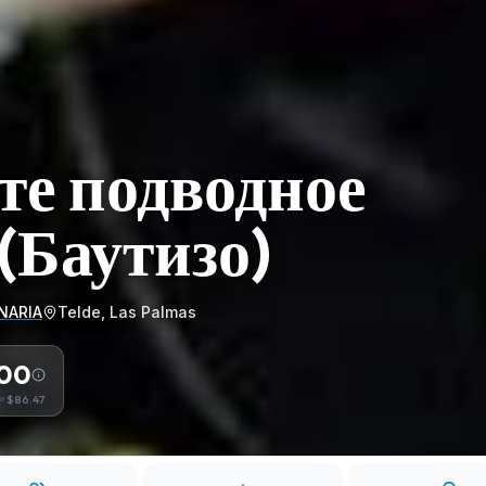
те подводное
(Баутизо)
NARIA
Telde, Las Palmas
.00
≈
$86.47