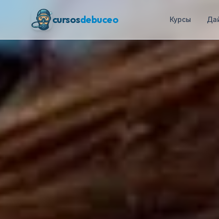
cursos
debuceo
Курсы
Да