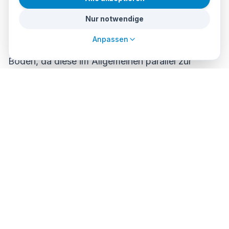
3. Sandwellen: Folgen Sie dem Fußabdruck des
Nur notwendige
Meeresbodens
Anpassen
Beachten Sie die Richtung der Sandwellen am
Boden, da diese im Allgemeinen parallel zur
Küstenlinie verlaufen. Diese Wellen bieten Ihnen
eine klare visuelle Referenz, um Ihre Richtung
beizubehalten.
4. Tiefe als Leitfaden: Ein wichtiger Marker
Denken Sie zu Beginn Ihres Tauchgangs an die
Tiefe, insbesondere wenn Sie von einem Boot aus
starten. Diese Referenz wird Ihnen als
Orientierungshilfe unerlässlich sein. Wenn der
Tauchgang vom Ufer aus beginnt, bedenken Sie,
dass die Tiefe beim Rückweg abnimmt, je näher