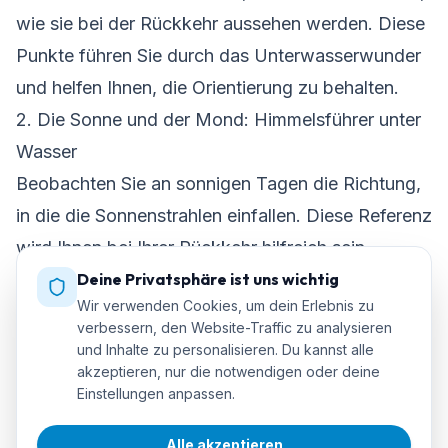
wie sie bei der Rückkehr aussehen werden. Diese
Punkte führen Sie durch das Unterwasserwunder
und helfen Ihnen, die Orientierung zu behalten.
2. Die Sonne und der Mond: Himmelsführer unter
Wasser
Beobachten Sie an sonnigen Tagen die Richtung,
in die die Sonnenstrahlen einfallen. Diese Referenz
wird Ihnen bei Ihrer Rückkehr hilfreich sein.
Deine Privatsphäre ist uns wichtig
Denken Sie zu Beginn Ihres Tauchgangs daran,
Wir verwenden Cookies, um dein Erlebnis zu
auf welcher Seite die Sonne steht, um
verbessern, den Website-Traffic zu analysieren
sicherzustellen, dass sie bei Ihrer Rückkehr auf
und Inhalte zu personalisieren. Du kannst alle
akzeptieren, nur die notwendigen oder deine
der gegenüberliegenden Seite steht. Bei
Einstellungen anpassen.
Nachttauchgängen kann der Mond auch als
Himmelsführer dienen.
Alle akzeptieren