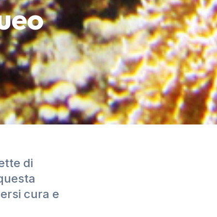
ueo
tte di
 questa
ersi cura e