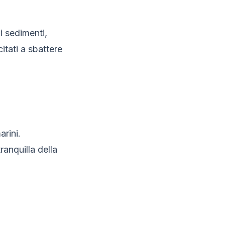
 i sedimenti,
itati a sbattere
arini.
anquilla della