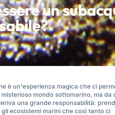
ssere un subacq
sabile?
2
min di lettura
ne è un'esperienza magica che ci perme
il misterioso mondo sottomarino, ma da
eriva una grande responsabilità: prend
gli ecosistemi marini che così tanto ci