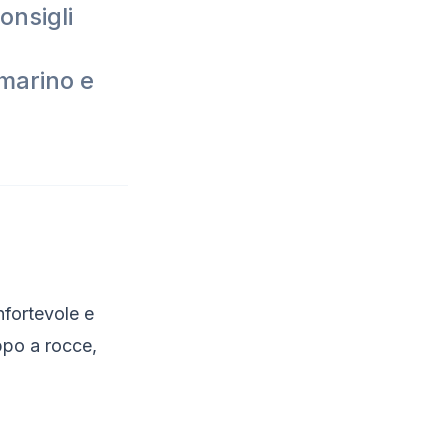
onsigli
omarino e
nfortevole e
ppo a rocce,