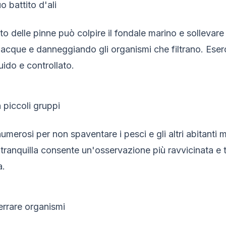
uo battito d'ali
ito delle pinne può colpire il fondale marino e sollevare
 acque e danneggiando gli organismi che filtrano. Eserc
luido e controllato.
 piccoli gruppi
umerosi per non spaventare i pesci e gli altri abitanti m
ranquilla consente un'osservazione più ravvicinata e tr
a.
ferrare organismi