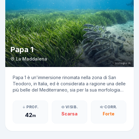
Papa 1
La Maddalena
Immagine IA
Papa 1 è un'immersione rinomata nella zona di San
Teodoro, in Italia, ed è considerata a ragione una delle
più belle del Mediterraneo, sia per la sua morfologia
sottomarina che per la sua vita marina. È formata da una
serie di pinnacoli calcarei che si ergono da un fondale
PROF.
VISIB.
CORR.
che oscilla tra i 40 e i 42 metri di profondità. L'accesso
Scarsa
Forte
42
a Papa 1 avviene tipicamente via barca da San
m
Teodoro, poiché si trova a una distanza che la rende
inaccessibile dalla riva. Le escursioni organizzate dai
centri di immersione locali sono il modo più comune e