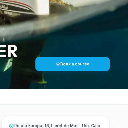
ER
Book a course
Ronda Europa, 16, Lloret de Mar - Urb. Cala