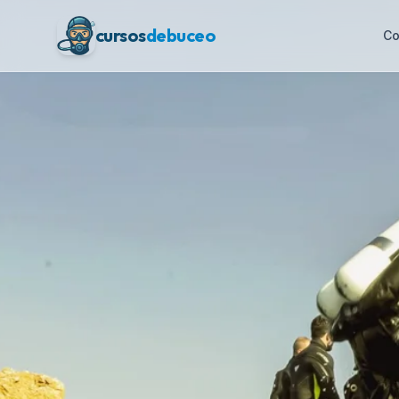
cursos
debuceo
Co