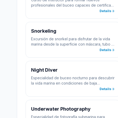
quando vuoi visto che abbiamo
profesionales del buceo capaces de certificar
disponibilità full time, scegli il giorno e
alumnos.
Details
l'orario che più ti si addice dal lunedì alla
domenica e noi faremo il resto.
Snorkeling
Excursión de snorkel para disfrutar de la vida
marina desde la superficie con máscara, tubo y
aletas.
Details
Night Diver
Especialidad de buceo nocturno para descubrir
la vida marina en condiciones de baja
visibilidad.
Details
Underwater Photography
Especialidad de fotografía submarina para