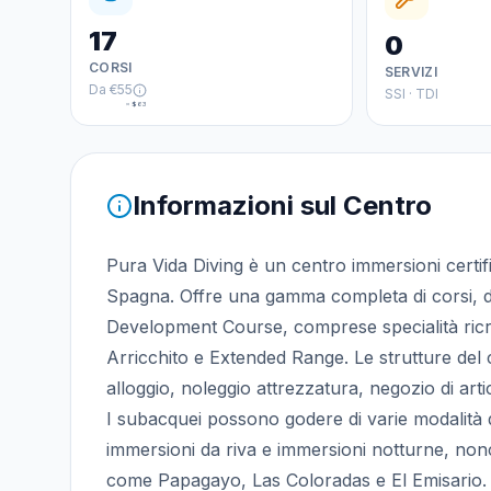
17
0
CORSI
SERVIZI
Da
€55
SSI · TDI
≈
$63
Informazioni sul Centro
Pura Vida Diving è un centro immersioni certif
Spagna. Offre una gamma completa di corsi, d
Development Course, comprese specialità ricr
Arricchito e Extended Range. Le strutture del 
alloggio, noleggio attrezzatura, negozio di arti
I subacquei possono godere di varie modalità d
immersioni da riva e immersioni notturne, nonc
come Papagayo, Las Coloradas e El Emisario. 