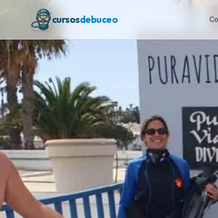
cursos
debuceo
Co