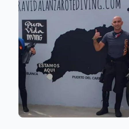
Eserciteremo la respirazione con un
regolatore di bombola e come
controllare la tua galleggiabilità per
goderti le immersioni in sicurezza. Una
volta completata la tua Lezione Teorica
ti porteremo a vedere gli spettacolari
fondali marini di Lanzarote: 2 immersioni
a Playa Flamingo 1 Immersioni nel
Museo Atlantico Include: Attrezzatura
subacquea completa assicurazione
attività 1 Guida x 2 Persone trasporto in
barca Ingresso al Museo Snack e
bevande (analcoliche)