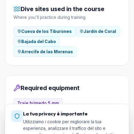
Dive sites used in the course
Where you'll practice during training
Cueva de los Tiburones
Jardín de Coral
Bajada del Cabo
Arrecife de las Morenas
Required equipment
Traje húmedo 5 mm
ABC (máscara, snorkel, aletas) — opcional
La tua privacy è importante
propio
Utilizziamo i cookie per migliorare la tua
esperienza, analizzare il traffico del sito e
Linterna de mano (opcional)