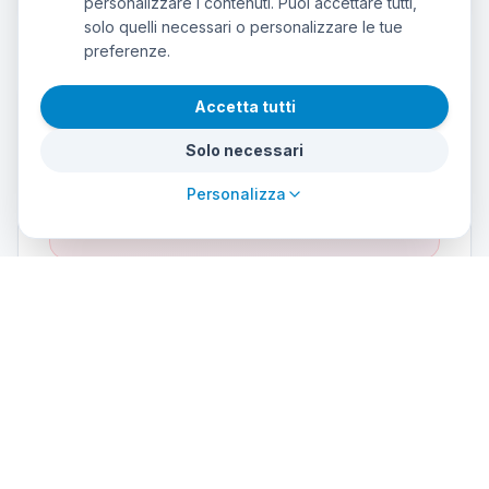
personalizzare i contenuti. Puoi accettare tutti,
solo quelli necessari o personalizzare le tue
preferenze.
Accetta tutti
Instructor & language
Solo necessari
INSTRUCTOR:STUDENT RATIO
Personalizza
1:4
COURSE LANGUAGE
Spanish
Galleria
(
1
)