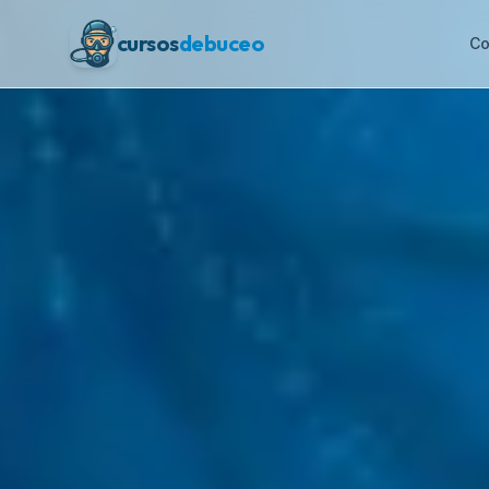
cursos
debuceo
Co