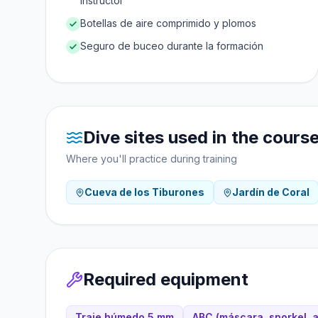
instructor
Botellas de aire comprimido y plomos
Seguro de buceo durante la formación
Dive sites used in the cours
Where you'll practice during training
Cueva de los Tiburones
Jardín de Coral
Required equipment
Traje húmedo 5 mm
ABC (máscara, snorkel, a