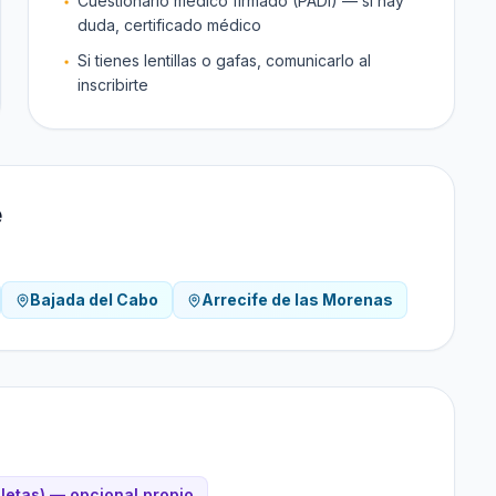
Cuestionario médico firmado (PADI) — si hay
duda, certificado médico
Si tienes lentillas o gafas, comunicarlo al
inscribirte
e
Bajada del Cabo
Arrecife de las Morenas
letas) — opcional propio