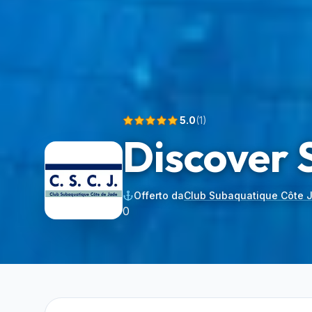
5.0
(
1
)
Discover 
Offerto da
Club Subaquatique Côte 
0