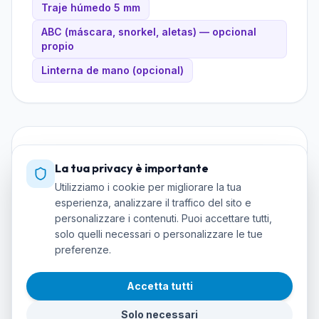
Traje húmedo 5 mm
ABC (máscara, snorkel, aletas) — opcional
propio
Linterna de mano (opcional)
Instructor & language
La tua privacy è importante
Utilizziamo i cookie per migliorare la tua
INSTRUCTOR:STUDENT RATIO
esperienza, analizzare il traffico del sito e
personalizzare i contenuti. Puoi accettare tutti,
1:4
solo quelli necessari o personalizzare le tue
preferenze.
COURSE LANGUAGE
Accetta tutti
Spanish
Solo necessari