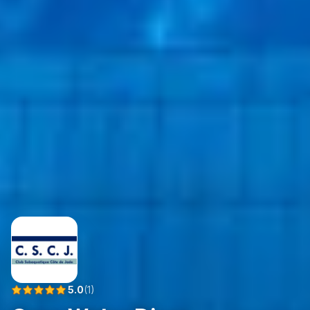
5.0
(
1
)