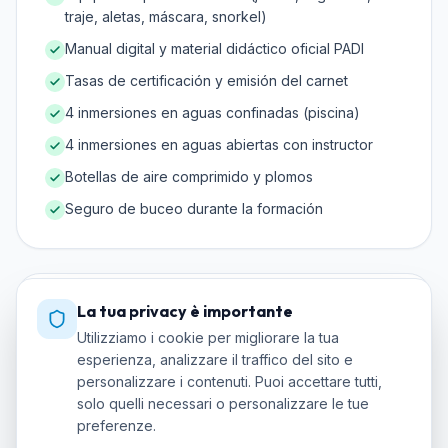
traje, aletas, máscara, snorkel)
Manual digital y material didáctico oficial PADI
Tasas de certificación y emisión del carnet
4 inmersiones en aguas confinadas (piscina)
4 inmersiones en aguas abiertas con instructor
Botellas de aire comprimido y plomos
Seguro de buceo durante la formación
La tua privacy è importante
Requirements
Utilizziamo i cookie per migliorare la tua
esperienza, analizzare il traffico del sito e
Edad mínima: 10 años (Open Water Junior) o 15
personalizzare i contenuti. Puoi accettare tutti,
años (Open Water completo)
solo quelli necessari o personalizzare le tue
Saber nadar 200 m sin parar (estilo libre, espalda o
preferenze.
braza)