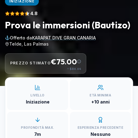
INIZIAZIONE
4.8
Prova le immersioni (Bautizo)
Offerto da
KARAPAT DIVE GRAN CANARIA
Telde, Las Palmas
€75.00
PREZZO STIMATO
≈
$86.64
LIVELLO
ETÀ MINIMA
Iniziazione
+10 anni
PROFONDITÀ MAX.
ESPERIENZA PRECEDENTE
7m
Nessuno