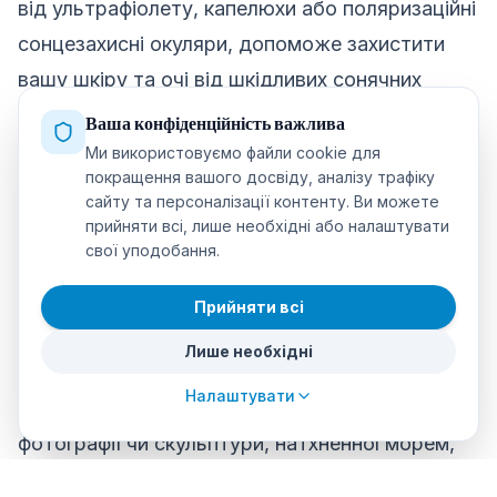
від ультрафіолету, капелюхи або поляризаційні
сонцезахисні окуляри, допоможе захистити
вашу шкіру та очі від шкідливих сонячних
променів. Крім того, багато з цих продуктів
Ваша конфіденційність важлива
розроблені з урахуванням дайвінгу та
Ми використовуємо файли cookie для
покращення вашого досвіду, аналізу трафіку
забезпечують комфорт і водонепроникність.
сайту та персоналізації контенту. Ви можете
прийняти всі, лише необхідні або налаштувати
свої уподобання.
5. Підводне мистецтво
Прийняти всі
Підводне мистецтво — чудовий спосіб
Лише необхідні
зафіксувати красу підводного світу та
Налаштувати
перенести її у свій дім. Пропозиція картини,
фотографії чи скульптури, натхненної морем,
може бути унікальним і значущим вибором.