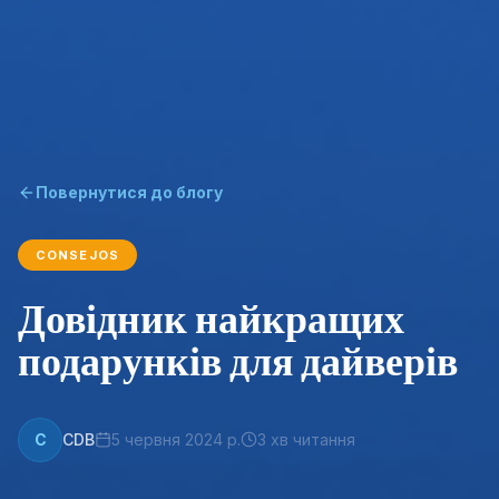
Повернутися до блогу
CONSEJOS
Довідник найкращих
подарунків для дайверів
C
CDB
5 червня 2024 р.
3
хв читання