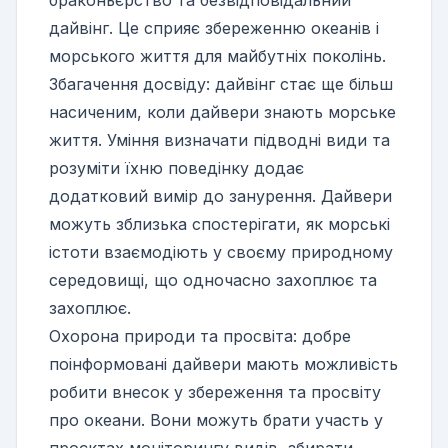
браконьєрство та безвідповідальний
дайвінг. Це сприяє збереженню океанів і
морського життя для майбутніх поколінь.
Збагачення досвіду: дайвінг стає ще більш
насиченим, коли дайвери знають морське
життя. Уміння визначати підводні види та
розуміти їхню поведінку додає
додатковий вимір до занурення. Дайвери
можуть зблизька спостерігати, як морські
істоти взаємодіють у своєму природному
середовищі, що одночасно захоплює та
захоплює.
Охорона природи та просвіта: добре
поінформовані дайвери мають можливість
робити внесок у збереження та просвіту
про океани. Вони можуть брати участь у