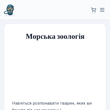
Морська зоологія
Морська зоологія
Дізнайтеся більше про те, що вас
оточує під водою
Записатися!
Навчіться розпізнавати тварин, яких ви