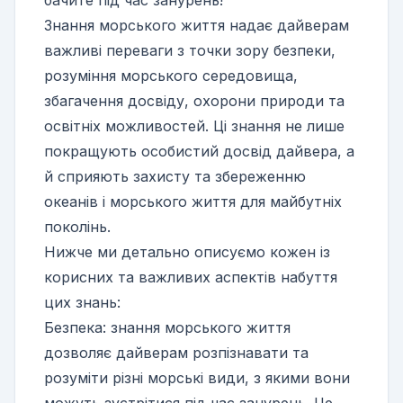
бачите під час занурень!
Знання морського життя надає дайверам
важливі переваги з точки зору безпеки,
розуміння морського середовища,
збагачення досвіду, охорони природи та
освітніх можливостей. Ці знання не лише
покращують особистий досвід дайвера, а
й сприяють захисту та збереженню
океанів і морського життя для майбутніх
поколінь.
Нижче ми детально описуємо кожен із
корисних та важливих аспектів набуття
цих знань:
Безпека: знання морського життя
дозволяє дайверам розпізнавати та
розуміти різні морські види, з якими вони