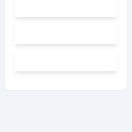
Курси дайвінгу
Logbook Digital
Цікаве