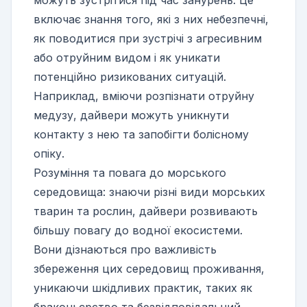
можуть зустрітися під час занурень. Це
включає знання того, які з них небезпечні,
як поводитися при зустрічі з агресивним
або отруйним видом і як уникати
потенційно ризикованих ситуацій.
Наприклад, вміючи розпізнати отруйну
медузу, дайвери можуть уникнути
контакту з нею та запобігти болісному
опіку.
Розуміння та повага до морського
середовища: знаючи різні види морських
тварин та рослин, дайвери розвивають
більшу повагу до водної екосистеми.
Вони дізнаються про важливість
збереження цих середовищ проживання,
уникаючи шкідливих практик, таких як