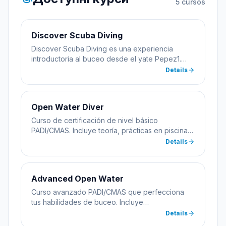
5
cursos
Discover Scuba Diving
Discover Scuba Diving es una experiencia
introductoria al buceo desde el yate Pepez1.
Incluye práctica inicial en piscina seguida de
Details
inmersión en aguas abiertas con instructor
certificado. Ideal para quienes quieren probar el
buceo antes de certificarse.
Open Water Diver
Curso de certificación de nivel básico
PADI/CMAS. Incluye teoría, prácticas en piscina e
inmersiones en aguas abiertas desde yate.
Details
Aprenderás habilidades esenciales de buceo
con instructores multilingües certificados.
Advanced Open Water
Curso avanzado PADI/CMAS que perfecciona
tus habilidades de buceo. Incluye
especialidades como navegación submarina,
Details
buceo profundo y nocturno. Todas las prácticas