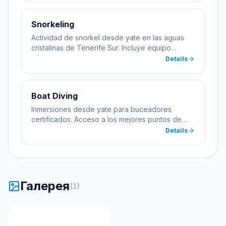
se realizan desde el yate Pepez1.
Snorkeling
Actividad de snorkel desde yate en las aguas
cristalinas de Tenerife Sur. Incluye equipo
completo y guía. Apto para toda la familia desde
Details
8 años.
Boat Diving
Inmersiones desde yate para buceadores
certificados. Acceso a los mejores puntos de
buceo de Las Galletas sin necesidad de
Details
transportar equipo pesado. Incluye todo el
equipamiento.
Галерея
(
1
)