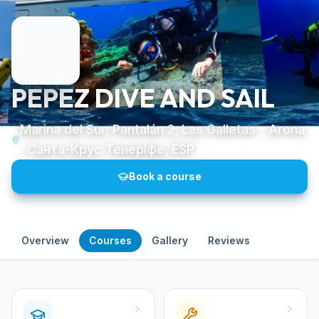
PEPEZ DIVE AND SAIL
Marina del Sur, Pantalán 2, Las Galletas - Arona
, Санта-Крус Тенеріфе, ESP
Book a course
Overview
Courses
Gallery
Reviews