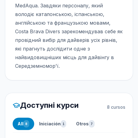
MedAqua. Завдяки персоналу, який
володіє каталонською, іспанською,
англійською та французькою мовами,
Costa Brava Divers зарекомендував себе як
провідний вибір для дайверів усіх рівнів,
які прагнуть дослідити одне з
найвидовищніших місць для дайвінгу в
Середземномор'ї.
Доступні курси
8
cursos
All
Iniciación
Otros
8
1
7