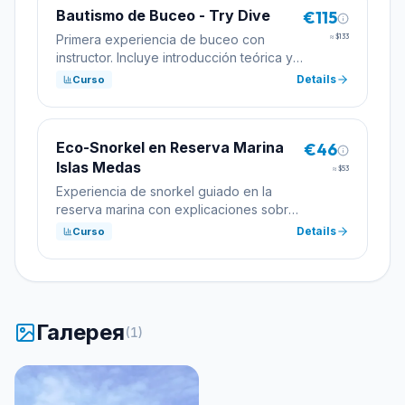
Bautismo de Buceo - Try Dive
€115
Primera experiencia de buceo con
≈
$133
instructor. Incluye introducción teórica y
una inmersión.
Details
Curso
Eco-Snorkel en Reserva Marina
€46
Islas Medas
≈
$53
Experiencia de snorkel guiado en la
reserva marina con explicaciones sobre
la biodiversidad.
Details
Curso
Галерея
(
1
)