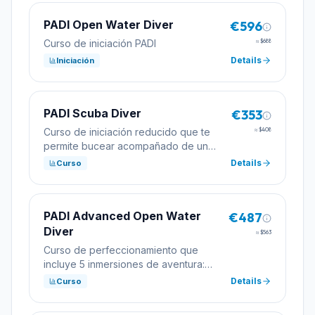
PADI Open Water Diver
€596
Curso de iniciación PADI
≈
$688
Details
Iniciación
PADI Scuba Diver
€353
Curso de iniciación reducido que te
≈
$408
permite bucear acompañado de un
profesional hasta 12 metros. Ideal para
Details
Curso
quien tiene poco tiempo.
PADI Advanced Open Water
€487
Diver
≈
$563
Curso de perfeccionamiento que
incluye 5 inmersiones de aventura:
navegación, profunda y 3
Details
Curso
especialidades a elegir.