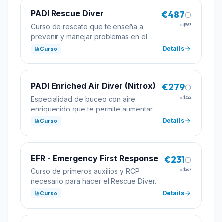
PADI Rescue Diver
€487
Curso de rescate que te enseña a
≈
$563
prevenir y manejar problemas en el
buceo. Requisito para niveles
Details
Curso
profesionales.
PADI Enriched Air Diver (Nitrox)
€279
Especialidad de buceo con aire
≈
$322
enriquecido que te permite aumentar
los tiempos de inmersión con mayor
Details
Curso
seguridad.
EFR - Emergency First Response
€231
Curso de primeros auxilios y RCP
≈
$267
necesario para hacer el Rescue Diver.
Details
Curso