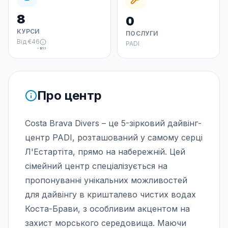
8
0
КУРСИ
ПОСЛУГИ
Від
€46
PADI
≈
$53
Про центр
Costa Brava Divers – це 5-зірковий дайвінг-
центр PADI, розташований у самому серці
Л'Естартіта, прямо на набережній. Цей
сімейний центр спеціалізується на
пропонуванні унікальних можливостей
для дайвінгу в кришталево чистих водах
Коста-Брави, з особливим акцентом на
захист морського середовища. Маючи