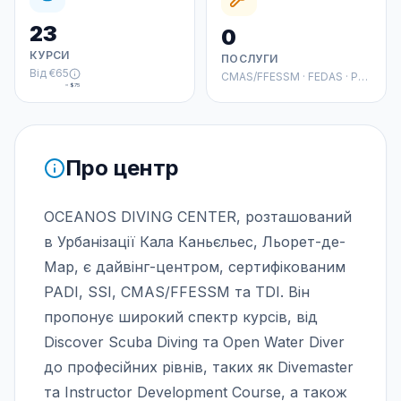
23
0
КУРСИ
ПОСЛУГИ
Від
€65
CMAS/FFESSM · FEDAS · PADI
≈
$75
Про центр
OCEANOS DIVING CENTER, розташований
в Урбанізації Кала Каньєльес, Льорет-де-
Мар, є дайвінг-центром, сертифікованим
PADI, SSI, CMAS/FFESSM та TDI. Він
пропонує широкий спектр курсів, від
Discover Scuba Diving та Open Water Diver
до професійних рівнів, таких як Divemaster
та Instructor Development Course, а також