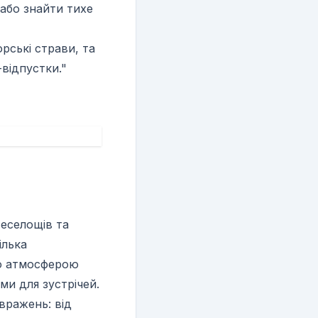
 або знайти тихе
ські страви, та
відпустки."
веселощів та
ілька
ою атмосферою
ми для зустрічей.
вражень: від