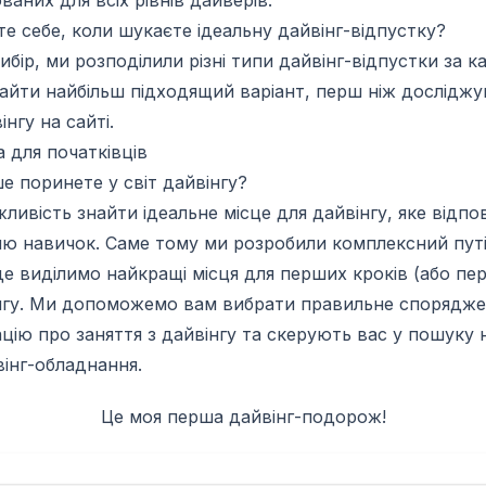
аних для всіх рівнів дайверів.
те себе, коли шукаєте ідеальну дайвінг-відпустку?
бір, ми розподілили різні типи дайвінг-відпустки за ка
айти найбільш підходящий варіант, перш ніж досліджу
інгу на сайті.
а для початківців
е поринете у світ дайвінгу?
ливість знайти ідеальне місце для дайвінгу, яке відп
вню навичок. Саме тому ми розробили комплексний путі
 де виділимо найкращі місця для перших кроків (або пе
інгу. Ми допоможемо вам вибрати правильне спорядж
цію про заняття з дайвінгу та скерують вас у пошуку 
інг-обладнання.
Це моя перша дайвінг-подорож!