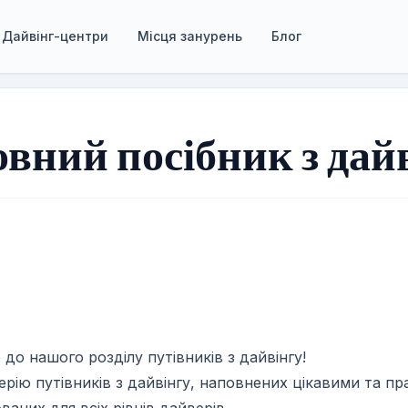
Дайвінг-центри
Місця занурень
Блог
вний посібник з дай
Путівники з дайвінгу
 найкращий напрямок відповідно до вашого профіл
до нашого розділу путівників з дайвінгу!
ерію путівників з дайвінгу, наповнених цікавими та п