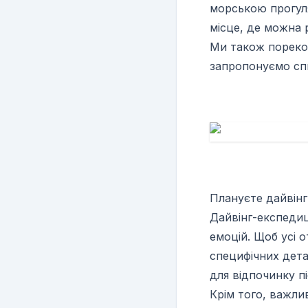
морською прогуля
місце, де можна 
Ми також пореко
запропонуємо спи
Плануєте дайвінг
Дайвінг-експедиц
емоцій. Щоб усі 
специфічних дета
для відпочинку п
Крім того, важли