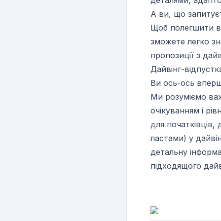
деталями, адаптов
А ви, що запитує
Щоб полегшити ви
зможете легко зн
пропозиції з дайв
Дайвінг-відпустк
Ви ось-ось вперш
Ми розуміємо важ
очікуванням і рі
для початківців,
ластами) у дайв
детальну інформа
підходящого дайв