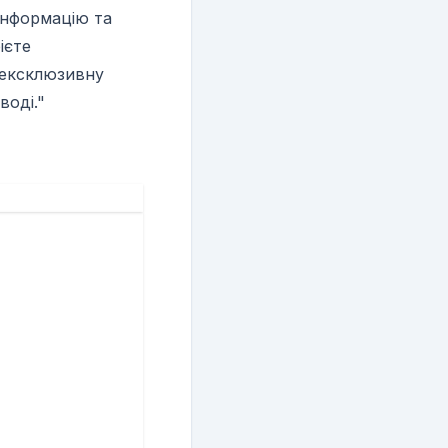
інформацію та
ієте
 ексклюзивну
воді."