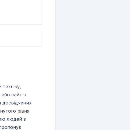
 техніку,
 або сайт з
я досвідчених
нутого рівня.
ою людей з
 пропонує