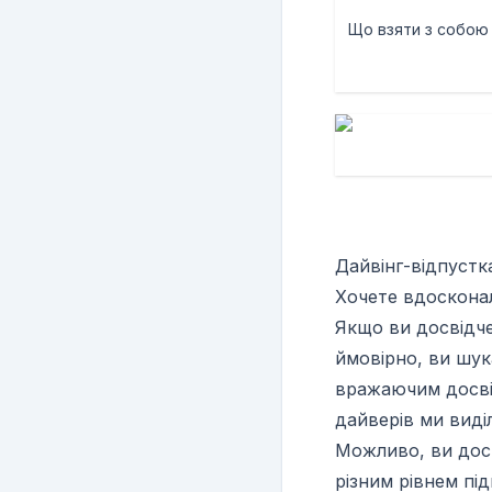
Що взяти з собою
Курси PADI
Дайвінг-відпустк
Хочете вдосконал
Якщо ви досвідч
ймовірно, ви шук
вражаючим досвід
дайверів ми виді
Можливо, ви дос
різним рівнем під