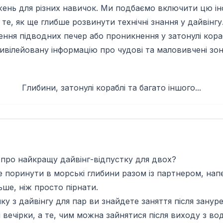
жень для різних навичок. Ми подбаємо включити цю і
те, як ще глибше розвинути технічні знання у дайвінгу.
ення підводних печер або проникнення у затонулі кора
вілейовану інформацію про чудові та маловивчені зон
Глибини, затонулі кораблі та багато іншого...
 про найкращу дайвінг-відпустку для двох?
 поринути в морські глибини разом із партнером, нап
ьше, ніж просто пірнати.
ку з дайвінгу для пар ви знайдете заняття після зануре
і вечірки, а те, чим можна зайнятися після виходу з в