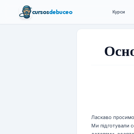
cursos
debuceo
Курси
Осно
Знайдіть
Ласкаво просимо 
Ми підготували с