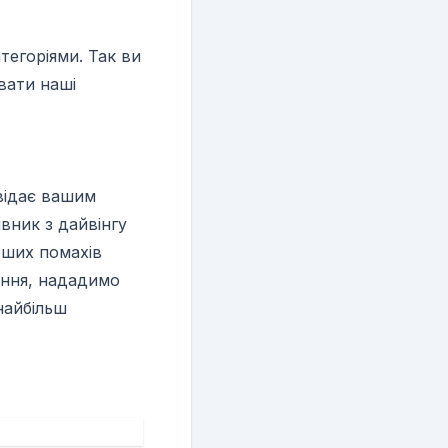
тегоріями. Так ви
вати наші
овідає вашим
вник з дайвінгу
рших помахів
ення, нададимо
найбільш