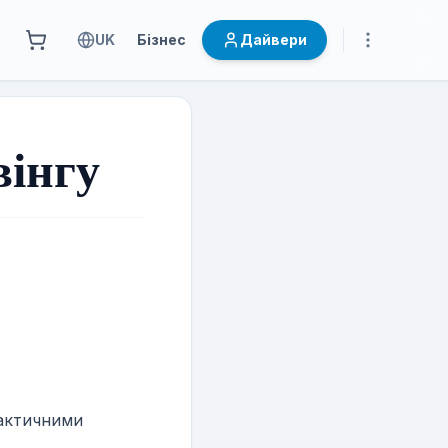
UK
Бізнес
Дайвери
вінгу
ю дайвера
рактичними