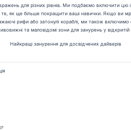
ражень для різних рівнів. Ми подбаємо включити цю 
те, як ще більше покращити ваші навички. Якщо ви мр
жаючі рифи або затонулі кораблі, ми також включимо
ивовижні та маловідомі зони для занурень у відкритій 
Найкращі занурення для досвідчених дайверів
ія
I?