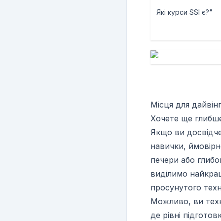
Які курси SSI є?"
Місця для дайвін
Хочете ще глибше
Якщо ви досвідч
навички, ймовірн
печери або глибок
виділимо найкра
просунутого техн
Можливо, ви техн
де рівні підготов