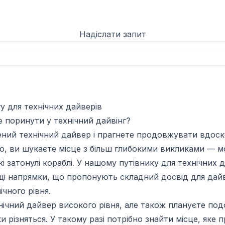
Надіслати запит
гу для технічних дайверів
 поринути у технічний дайвінг?
ений технічний дайвер і прагнете продовжувати вдос
о, ви шукаєте місце з більш глибокими викликами — м
і затонулі кораблі. У нашому путівнику для технічних 
щі напрямки, що пропонують складний досвід для дай
ічного рівня.
ічний дайвер високого рівня, але також плануєте под
ки різняться. У такому разі потрібно знайти місце, яке 