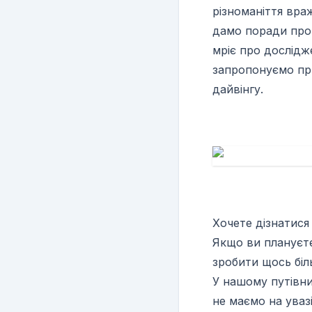
різноманіття вра
дамо поради про 
мріє про дослідж
запропонуємо при
дайвінгу.
Хочете дізнатися
Якщо ви плануєте
зробити щось біл
У нашому путівни
не маємо на уваз