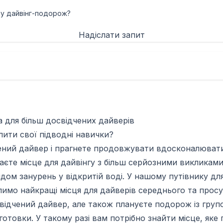
 у дайвінг-подорож?
Надіслати запит
а для більш досвідчених дайверів
ити свої підводні навички?
ений дайвер і прагнете продовжувати вдосконалювати
аєте місце для дайвінгу з більш серйозними викликами
ом занурень у відкритій воді. У нашому путівнику дл
лимо найкращі місця для дайверів середнього та просу
відчений дайвер, але також плануєте подорож із груп
готовки. У такому разі вам потрібно знайти місце, яке