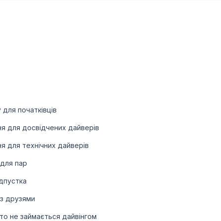
 для початківців
ня для досвідчених дайверів
я для технічних дайверів
 для пар
ідпустка
 з друзями
хто не займається дайвінгом