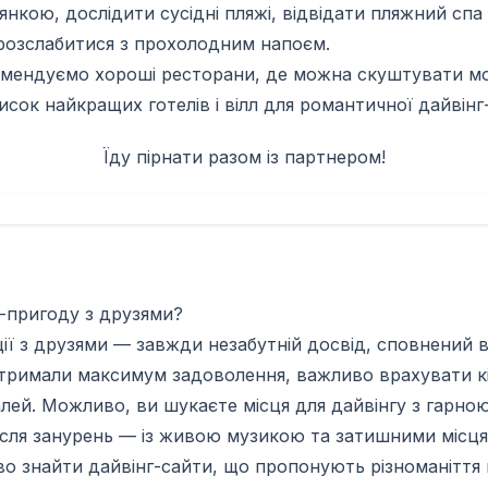
нкою, дослідити сусідні пляжі, відвідати пляжний спа
розслабитися з прохолодним напоєм.
мендуємо хороші ресторани, де можна скуштувати мор
сок найкращих готелів і вілл для романтичної дайвінг-
Їду пірнати разом із партнером!
-пригоду з друзями?
ії з друзями — завжди незабутній досвід, сповнений 
отримали максимум задоволення, важливо врахувати к
лей. Можливо, ви шукаєте місця для дайвінгу з гарн
ісля занурень — із живою музикою та затишними місця
во знайти дайвінг-сайти, що пропонують різноманіття 