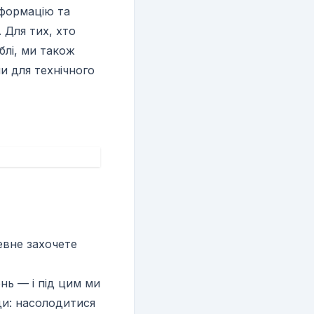
нформацію та
 Для тих, хто
блі, ми також
и для технічного
евне захочете
нь — і під цим ми
оди: насолодитися