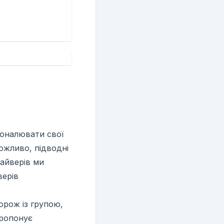
коналювати свої
ожливо, підводні
дайверів ми
верів
орож із групою,
пропонує