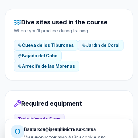
Dive sites used in the course
Where you'll practice during training
Cueva de los Tiburones
Jardín de Coral
Bajada del Cabo
Arrecife de las Morenas
Required equipment
Traje húmedo 5 mm
Ваша конфіденційність важлива
ABC (máscara, snorkel, aletas) — opcional
propio
Ми використовуємо файли cookie для