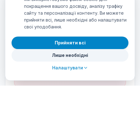
покращення вашого досвіду, аналізу трафіку
Linterna de mano (opcional)
сайту та персоналізації контенту. Ви можете
прийняти всі, лише необхідні або налаштувати
свої уподобання.
Прийняти всі
Instructor & language
Лише необхідні
INSTRUCTOR:STUDENT RATIO
Налаштувати
1:4
COURSE LANGUAGE
Spanish