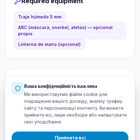
Required equipment
Traje húmedo 5 mm
ABC (máscara, snorkel, aletas) — opcional
propio
Linterna de mano (opcional)
Instructor & language
Ваша конфіденційність важлива
Ми використовуємо файли cookie для
покращення вашого досвіду, аналізу трафіку
INSTRUCTOR:STUDENT RATIO
сайту та персоналізації контенту. Ви можете
1:4
прийняти всі, лише необхідні або налаштувати
свої уподобання.
COURSE LANGUAGE
Прийняти всі