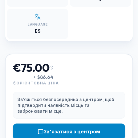
LANGUAGE
ES
€75.00
≈
$86.64
ОРІЄНТОВНА ЦІНА
Зв'яжіться безпосередньо з центром, щоб
підтвердити наявність місць та
забронювати місце.
Зв'язатися з центром