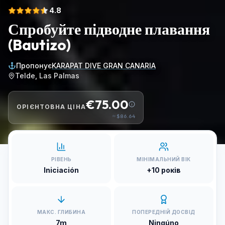
4.8
Спробуйте підводне плавання
(Bautizo)
Пропонує
KARAPAT DIVE GRAN CANARIA
Telde, Las Palmas
€75.00
ОРІЄНТОВНА ЦІНА
≈
$86.64
РІВЕНЬ
МІНІМАЛЬНИЙ ВІК
Iniciación
+10 років
МАКС. ГЛИБИНА
ПОПЕРЕДНІЙ ДОСВІД
7m
Ningúno