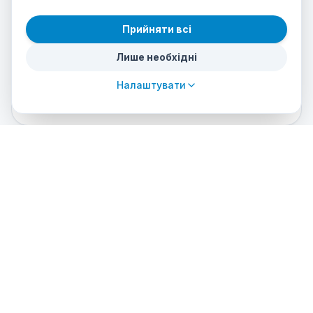
Mantenerse a flote 10 minutos sin apoyo
Прийняти всі
No padecer claustrofobia ni asma severa
Лише необхідні
Cuestionario médico firmado (PADI) — si hay duda,
certificado médico
Налаштувати
Si tienes lentillas o gafas, comunicarlo al inscribirte
Dive sites used in the course
Where you'll practice during training
Cueva de los Tiburones
Jardín de Coral
Bajada del Cabo
Arrecife de las Morenas