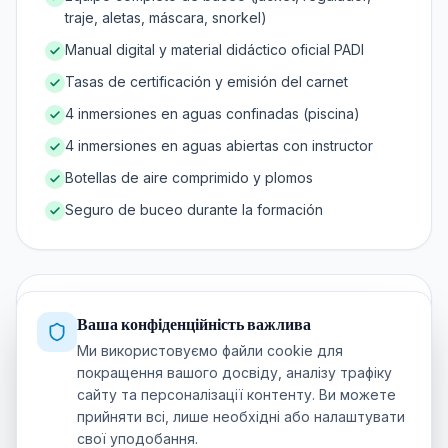
traje, aletas, máscara, snorkel)
Manual digital y material didáctico oficial PADI
Tasas de certificación y emisión del carnet
4 inmersiones en aguas confinadas (piscina)
4 inmersiones en aguas abiertas con instructor
Botellas de aire comprimido y plomos
Seguro de buceo durante la formación
Requirements
Ваша конфіденційність важлива
Ми використовуємо файли cookie для
Edad mínima: 10 años (Open Water Junior) o 15
покращення вашого досвіду, аналізу трафіку
años (Open Water completo)
сайту та персоналізації контенту. Ви можете
Saber nadar 200 m sin parar (estilo libre, espalda o
прийняти всі, лише необхідні або налаштувати
braza)
свої уподобання.